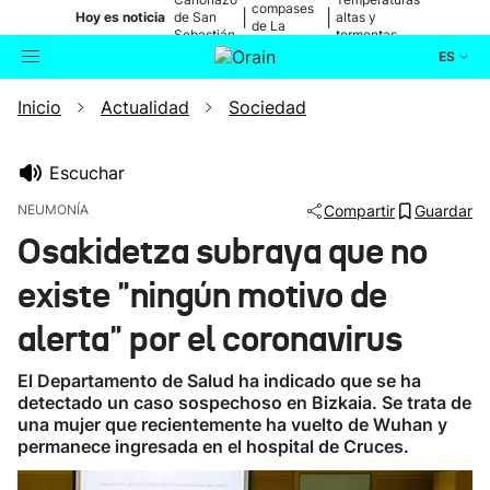
compases
|
|
Hoy es noticia
de San
altas y
de La
Sebastián
tormentas
Blanca
ES
Inicio
Actualidad
Sociedad
Actualidad
Buscador
Política
Escuchar
NEUMONÍA
Compartir
Guardar
Cultura
Osakidetza subraya que no
existe "ningún motivo de
Ikusmiran
alerta" por el coronavirus
Eguraldia
El Departamento de Salud ha indicado que se ha
detectado un caso sospechoso en Bizkaia. Se trata de
una mujer que recientemente ha vuelto de Wuhan y
permanece ingresada en el hospital de Cruces.