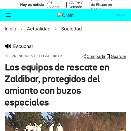
una
Edurne y
|
|
Hoy es noticia
de Elkano en
vivienda
Celedón
Getaria
de Bilbao
Txiki
ES
Inicio
Actualidad
Sociedad
Actualidad
Buscador
Política
Escuchar
DESPRENDIMIENTO EN ZALDIBAR
Compartir
Guardar
Cultura
Los equipos de rescate en
Zaldibar, protegidos del
Ikusmiran
amianto con buzos
Eguraldia
especiales