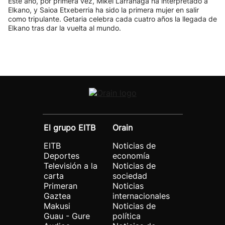
Este año, por primera vez, Mikel Larrañaga ha interpretado a
Elkano, y Saioa Etxeberria ha sido la primera mujer en salir
como tripulante. Getaria celebra cada cuatro años la llegada de
Elkano tras dar la vuelta al mundo.
El grupo EITB
Orain
EITB
Noticias de
Deportes
economía
Televisión a la
Noticias de
carta
sociedad
Primeran
Noticias
Gaztea
internacionales
Makusi
Noticias de
Guau - Gure
política