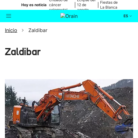
Fiestas de
|
|
Hoy es noticia
cáncer
12 de
La Blanca
colorrectal
agosto
ES
Inicio
Zaldibar
Actualidad
Buscador
Política
Zaldibar
Cultura
Ikusmiran
Eguraldia