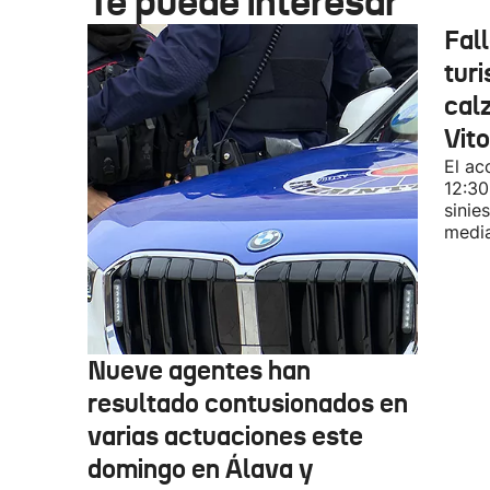
Te puede interesar
Fal
turi
cal
Vit
El ac
12:30
sinie
media
Nueve agentes han
resultado contusionados en
varias actuaciones este
domingo en Álava y