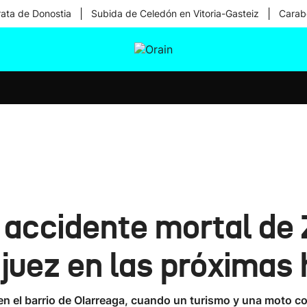
|
|
rata de Donostia
Subida de Celedón en Vitoria-Gasteiz
Carabe
tura
Ikusmiran
Egural
Salud
Tecnología
l accidente mortal de 
 juez en las próximas
n el barrio de Olarreaga, cuando un turismo y una moto col