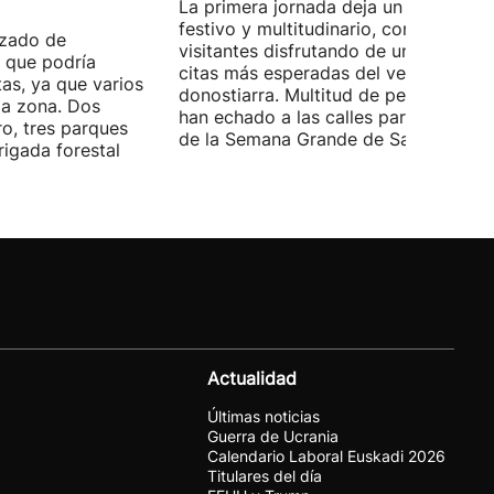
La primera jornada deja un ambiente
festivo y multitudinario, con vecinos 
nzado de
visitantes disfrutando de una de las
 que podría
citas más esperadas del verano
as, ya que varios
donostiarra. Multitud de personas se
la zona. Dos
han echado a las calles para disfrutar
ro, tres parques
de la Semana Grande de San Sebastiá
igada forestal
Actualidad
Últimas noticias
Guerra de Ucrania
Calendario Laboral Euskadi 2026
Titulares del día