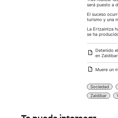
será puesto a d
El suceso ocurr
turismo y una mo
La Ertzaintza h
se ha producido
Detenido el
en Zaldibar
Muere un mo
Sociedad
Zaldibar