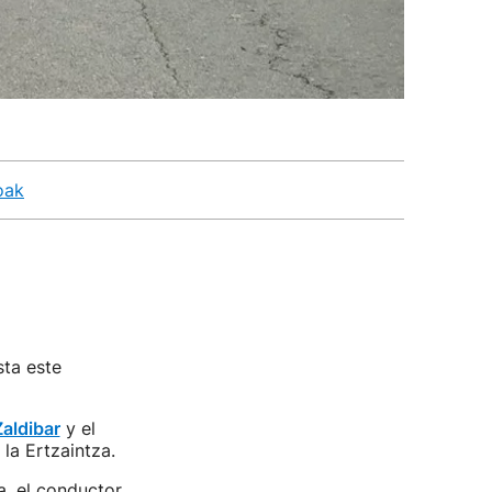
oak
sta este
Zaldibar
y el
la Ertzaintza.
a, el conductor