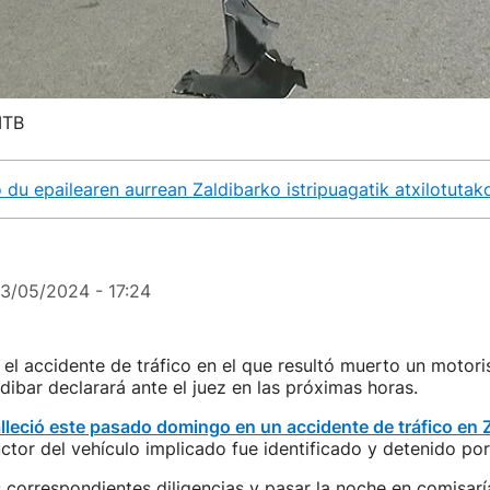
ITB
du epailearen aurrean Zaldibarko istripuagatik atxilotutak
13/05/2024 - 17:24
 el accidente de tráfico en el que resultó muerto un motori
ibar declarará ante el juez en las próximas horas.
lleció este pasado domingo en un accidente de tráfico en 
tor del vehículo implicado fue identificado y detenido por 
as correspondientes diligencias y pasar la noche en comisarí