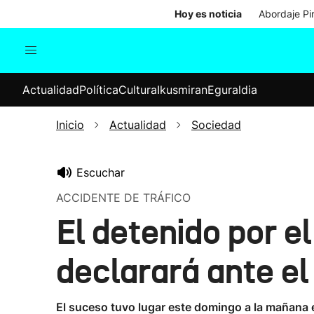
Hoy es noticia
Abordaje Pi
Actualidad
Política
Cul
Actualidad
Política
Cultura
Ikusmiran
Eguraldia
Sociedad
Elecciones
Economía
Inicio
Actualidad
Sociedad
Internacional
Escuchar
ACCIDENTE DE TRÁFICO
El detenido por e
declarará ante el
El suceso tuvo lugar este domingo a la mañana e