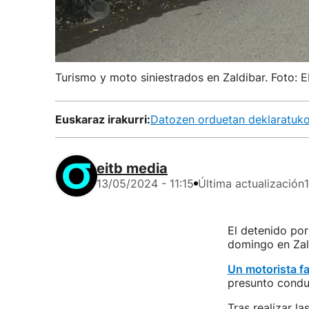
Turismo y moto siniestrados en Zaldibar. Foto: E
Euskaraz irakurri:
Datozen orduetan deklaratuko 
eitb media
13/05/2024 - 11:15
Última actualización
El detenido por
domingo en Zald
Un motorista fa
presunto conduc
Tras realizar l