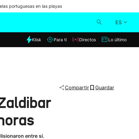
las portuguesas en las playas
ES
dia
Klisk
Para ti
Directos
Lo último
Klisk
Directos
Para ti
Compartir
Guardar
Zaldibar
Lo último
 horas
isionaron entre sí.