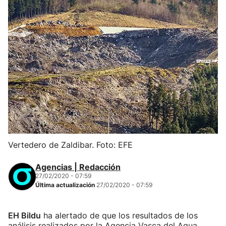
Vertedero de Zaldibar. Foto: EFE
Agencias | Redacción
27/02/2020 - 07:59
Última actualización
27/02/2020 - 07:59
EH Bildu
ha alertado de que los resultados de los
análisis realizados por la Agencia Vasca del Agua