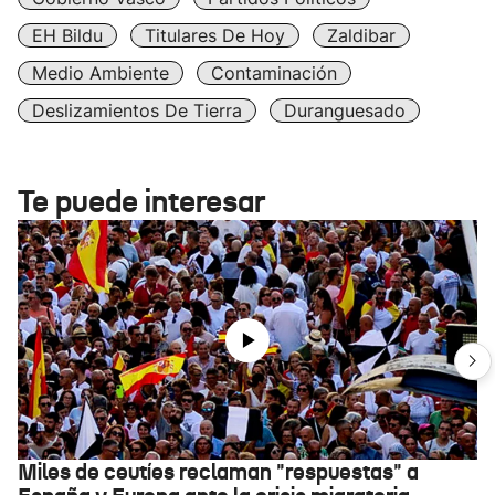
EH Bildu
Titulares De Hoy
Zaldibar
Medio Ambiente
Contaminación
Deslizamientos De Tierra
Duranguesado
Te puede interesar
Miles de ceutíes reclaman "respuestas" a