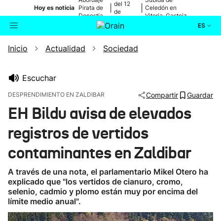
del 12
|
|
Hoy es noticia
Pirata de
Celedón en
de
Donostia
Vitoria-Gasteiz
agosto
ES
Inicio
Actualidad
Sociedad
Actualidad
Buscador
Política
Escuchar
DESPRENDIMIENTO EN ZALDIBAR
Compartir
Guardar
Cultura
EH Bildu avisa de elevados
registros de vertidos
Ikusmiran
contaminantes en Zaldibar
Eguraldia
A través de una nota, el parlamentario Mikel Otero ha
explicado que "los vertidos de cianuro, cromo,
selenio, cadmio y plomo están muy por encima del
límite medio anual".