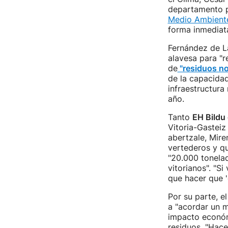
departamento p
Medio Ambient
forma inmediat
Fernández de La
alavesa para "r
de
"residuos no
de la capacidad
infraestructura
año.
Tanto
EH Bildu
Vitoria-Gasteiz
abertzale, Mire
vertederos y qu
"20.000 tonelad
vitorianos". "S
que hacer que '
Por su parte, e
a "acordar un m
impacto económ
residuos. "Hac