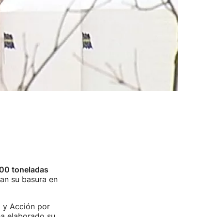
00 toneladas
an su basura en
o y Acción por
ha elaborado su