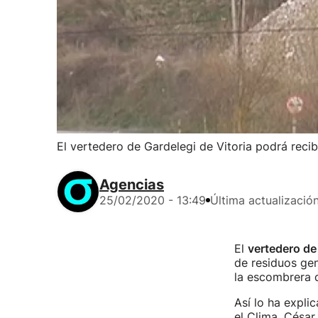
El vertedero de Gardelegi de Vitoria podrá reci
Agencias
25/02/2020 - 13:49
Última actualizació
El
vertedero de
de residuos ge
la escombrera d
Así lo ha expli
el Clima, César