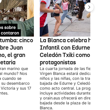
n tumba: cinco
La Blanca celebra hoy el D
obre Juan
Infantil con Edurne y
o, el gran
Celedón Txiki como
etaria
protagonistas
ran marino que
La cuarta jornada de las fiestas de la
a al mundo? Nos
Virgen Blanca estará dedicada a los
a cuando se
niños y las niñas, con la tradicional
e su desembarco
bajada de Edurne y Celedón Txiki
 Victoria y sus 17
como acto central. La programación
ntes.
incluye actividades durante todo el d
y orain.eus ofrecerá en directo la
bajada desde la plaza de la Virgen
Blanca.