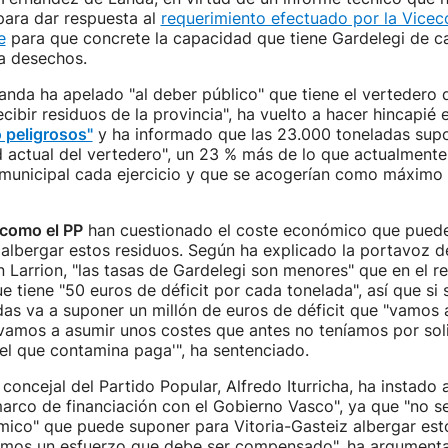
ara dar respuesta al
requerimiento efectuado por la Vicec
e
para que concrete la capacidad que tiene Gardelegi de ca
a desechos.
nda ha apelado "al deber público" que tiene el vertedero d
ecibir residuos de la provincia", ha vuelto a hacer hincapié 
 peligrosos"
y ha informado que las 23.000 toneladas supo
 actual del vertedero", un 23 % más de lo que actualmente 
 municipal cada ejercicio y que se acogerían como máximo 
 como el PP
han cuestionado el coste económico que pued
 albergar estos residuos. Según ha explicado la portavoz de
n Larrion, "las tasas de Gardelegi son menores" que en el r
e tiene "50 euros de déficit por cada tonelada", así que si
as va a suponer un millón de euros de déficit que "vamos 
i vamos a asumir unos costes que antes no teníamos por sol
el que contamina paga'", ha sentenciado.
l concejal del Partido Popular, Alfredo Iturricha, ha instado
arco de financiación con el Gobierno Vasco", ya que "no s
ico" que puede suponer para Vitoria-Gasteiz albergar est
emos un esfuerzo que debe ser compensado", ha argument