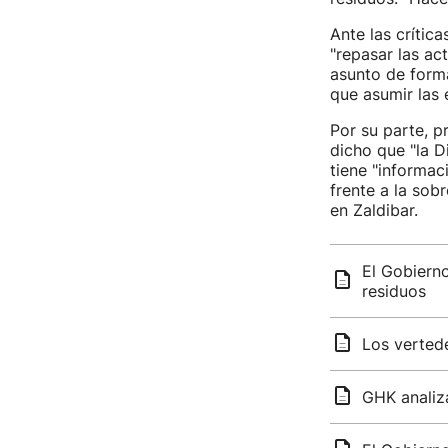
Ante las crític
"repasar las ac
asunto de forma
que asumir las 
Por su parte, p
dicho que "la D
tiene "informac
frente a la sob
en Zaldibar.
El Gobiern
residuos
Los vertede
GHK analiza