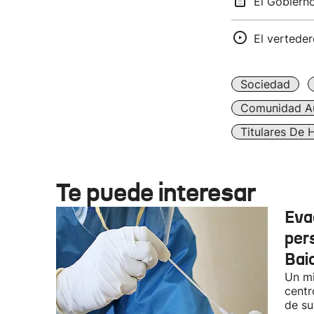
El Gobierno
El verteder
Sociedad
Comunidad A
Titulares De 
Te puede interesar
Eva
per
Bai
Un mi
centr
de su