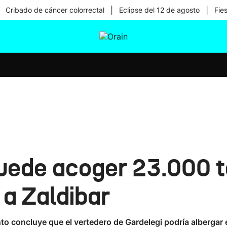
|
|
Cribado de cáncer colorrectal
Eclipse del 12 de agosto
Fie
tura
Ikusmiran
Egural
Salud
Tecnología
puede acoger 23.000 
 a Zaldibar
to concluye que el vertedero de Gardelegi podría albergar