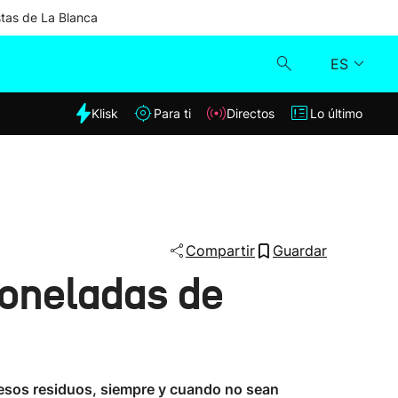
stas de La Blanca
ES
dia
Klisk
Para ti
Directos
Lo último
Klisk
Directos
Para ti
Compartir
Guardar
toneladas de
Lo último
 esos residuos, siempre y cuando no sean