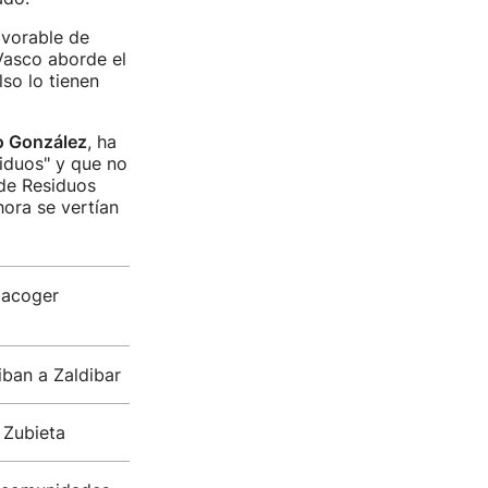
avorable de
Vasco aborde el
so lo tienen
o González
, ha
siduos" y que no
 de Residuos
ora se vertían
 acoger
iban a Zaldibar
 Zubieta