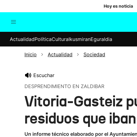
Hoy es noticia
Actualidad
Política
Cul
Actualidad
Política
Cultura
Ikusmiran
Eguraldia
Sociedad
Elecciones
Economía
Inicio
Actualidad
Sociedad
Internacional
Escuchar
DESPRENDIMIENTO EN ZALDIBAR
Vitoria-Gasteiz 
residuos que iban
Un informe técnico elaborado por el Ayuntamien