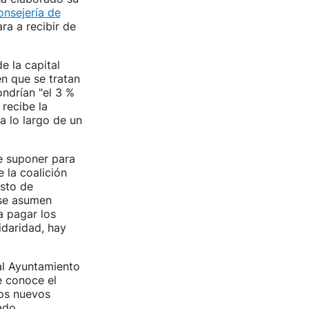
onsejería de
ra a recibir de
e la capital
en que se tratan
ndrían "el 3 %
recibe la
a lo largo de un
e suponer para
 la coalición
esto de
 se asumen
a pagar los
idaridad, hay
 al Ayuntamiento
e conoce el
os nuevos
ado.