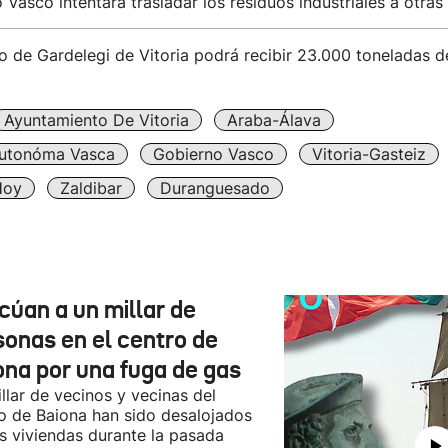
 Vasco intentará trasladar los residuos industriales a otr
o de Gardelegi de Vitoria podrá recibir 23.000 toneladas d
Ayuntamiento De Vitoria
Araba-Álava
utonóma Vasca
Gobierno Vasco
Vitoria-Gasteiz
Hoy
Zaldibar
Duranguesado
cúan a un millar de
sonas en el centro de
ona por una fuga de gas
llar de vecinos y vecinas del
o de Baiona han sido desalojados
s viviendas durante la pasada