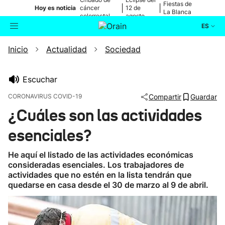
Fiestas de
|
|
Hoy es noticia
cáncer
12 de
La Blanca
colorrectal
agosto
ES
Inicio
Actualidad
Sociedad
Actualidad
Buscador
Política
Escuchar
CORONAVIRUS COVID-19
Compartir
Guardar
Cultura
¿Cuáles son las actividades
esenciales?
Ikusmiran
He aquí el listado de las actividades económicas
Eguraldia
consideradas esenciales. Los trabajadores de
actividades que no estén en la lista tendrán que
quedarse en casa desde el 30 de marzo al 9 de abril.