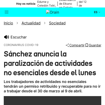
Edurne y
del 12
|
|
Hoy es noticia
de Elkano
Celedón Txiki,
de
en Getaria
en directo
agosto
ES
Inicio
Actualidad
Sociedad
Actualidad
Buscador
Política
Escuchar
CORONAVIRUS COVID-19
Compartir
Guardar
Cultura
Sánchez anuncia la
paralización de actividades
Ikusmiran
no esenciales desde el lunes
Eguraldia
Los trabajadores de actividades no esenciales
tendrán un permiso retribuido y recuperable para no ir
a trabajar desde el 30 de marzo al 9 de abril.