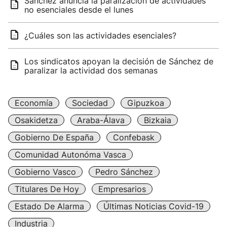
Sánchez anuncia la paralización de actividades
no esenciales desde el lunes
¿Cuáles son las actividades esenciales?
Los sindicatos apoyan la decisión de Sánchez de
paralizar la actividad dos semanas
Economía
Sociedad
Gipuzkoa
Osakidetza
Araba-Álava
Bizkaia
Gobierno De España
Confebask
Comunidad Autonóma Vasca
Gobierno Vasco
Pedro Sánchez
Titulares De Hoy
Empresarios
Estado De Alarma
Últimas Noticias Covid-19
Industria