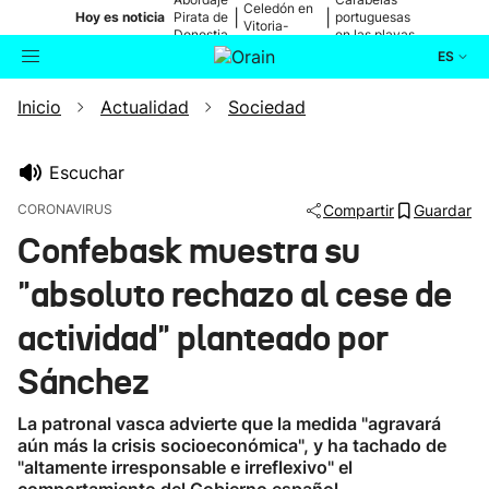
Celedón en
|
|
Hoy es noticia
Pirata de
portuguesas
Vitoria-
Donostia
en las playas
Gasteiz
ES
Inicio
Actualidad
Sociedad
Actualidad
Buscador
Política
Escuchar
CORONAVIRUS
Compartir
Guardar
Cultura
Confebask muestra su
"absoluto rechazo al cese de
Ikusmiran
actividad" planteado por
Eguraldia
Sánchez
La patronal vasca advierte que la medida "agravará
aún más la crisis socioeconómica", y ha tachado de
"altamente irresponsable e irreflexivo" el