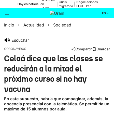
Crisis
Negociaciones
|
|
Hoy es noticia
en
migratoria
EEUU-Irán
Vitoria-
Gasteiz
ES
Inicio
Actualidad
Sociedad
Actualidad
Buscador
Política
Escuchar
CORONAVIRUS
Compartir
Guardar
Cultura
Celaá dice que las clases se
reducirán a la mitad el
Ikusmiran
próximo curso si no hay
Eguraldia
vacuna
En este supuesto, habría que compaginar, además, la
docencia presencial con la telemática. Se permitiría un
máximo de 15 alumnos por aula.