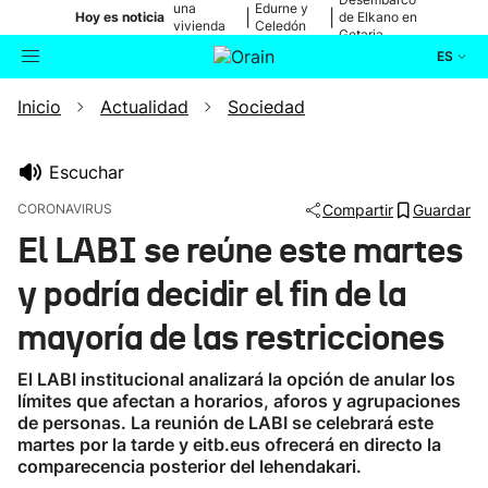
una
Edurne y
|
|
Hoy es noticia
de Elkano en
vivienda
Celedón
Getaria
de Bilbao
Txiki
ES
Inicio
Actualidad
Sociedad
Actualidad
Buscador
Política
Escuchar
CORONAVIRUS
Compartir
Guardar
Cultura
El LABI se reúne este martes
y podría decidir el fin de la
Ikusmiran
mayoría de las restricciones
Eguraldia
El LABI institucional analizará la opción de anular los
límites que afectan a horarios, aforos y agrupaciones
de personas. La reunión de LABI se celebrará este
martes por la tarde y eitb.eus ofrecerá en directo la
comparecencia posterior del lehendakari.