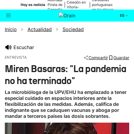
Celedón en
|
|
Hoy es noticia
Pirata de
portuguesas
Vitoria-
Donostia
en las playas
Gasteiz
ES
Inicio
Actualidad
Sociedad
Actualidad
Buscador
Política
Escuchar
ENTREVISTA
Compartir
Guardar
Cultura
Miren Basaras: "La pandemia
no ha terminado"
Ikusmiran
La microbióloga de la UPV/EHU ha emplazado a tener
Eguraldia
especial cuidado en espacios interiores ante la
flexibilización de las medidas. Además, califica de
indignante que se caduquen vacunas y aboga por
mandar a terceros países las dosis sobrantes.