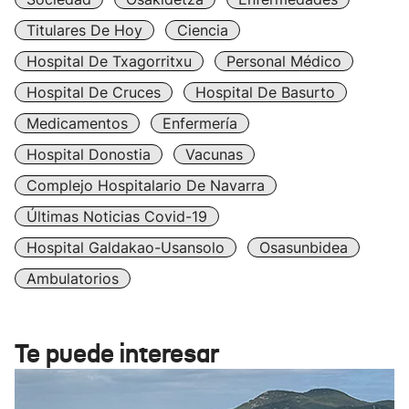
Titulares De Hoy
Ciencia
Hospital De Txagorritxu
Personal Médico
Hospital De Cruces
Hospital De Basurto
Medicamentos
Enfermería
Hospital Donostia
Vacunas
Complejo Hospitalario De Navarra
Últimas Noticias Covid-19
Hospital Galdakao-Usansolo
Osasunbidea
Ambulatorios
Te puede interesar