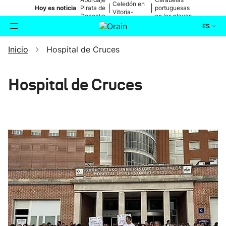
Celedón en
|
|
Hoy es noticia
Pirata de
portuguesas
Vitoria-
Donostia
en las playas
Gasteiz
ES
Inicio
Hospital de Cruces
Actualidad
Buscador
Política
Hospital de Cruces
Cultura
Ikusmiran
Eguraldia