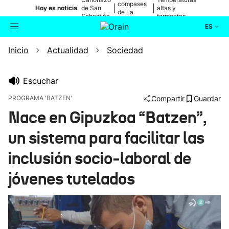
compases
|
|
Hoy es noticia
de San
altas y
de La
Sebastián
tormentas
Blanca
ES
Inicio
Actualidad
Sociedad
Actualidad
Buscador
Política
Escuchar
PROGRAMA 'BATZEN'
Compartir
Guardar
Cultura
Nace en Gipuzkoa “Batzen”,
un sistema para facilitar las
Ikusmiran
inclusión socio-laboral de
Eguraldia
jóvenes tutelados