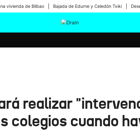
|
|
una vivienda de Bilbao
Bajada de Edurne y Celedón Txiki
Dese
tura
Ikusmiran
Egural
Salud
Tecnología
rá realizar "interven
los colegios cuando h