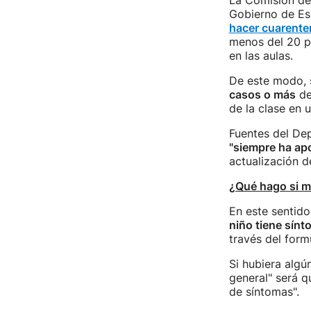
La Comisión de 
Gobierno de Es
hacer cuarente
menos del 20 po
en las aulas.
De este modo, 
casos o más
de
de la clase en u
Fuentes del De
"siempre ha apo
actualización d
¿Qué hago si mi
En este sentido
niño tiene sín
través del form
Si hubiera algú
general" será q
de síntomas".