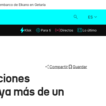
mbarco de Elkano en Getaria
ES
dia
Klisk
Para ti
Directos
Lo último
Klisk
Directos
Para ti
Compartir
Guardar
ciones
Lo último
aya más de un