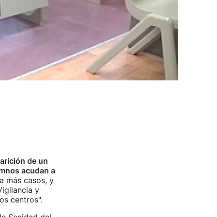
parición de un
lumnos acudan a
ra más casos, y
igilancia y
os centros".