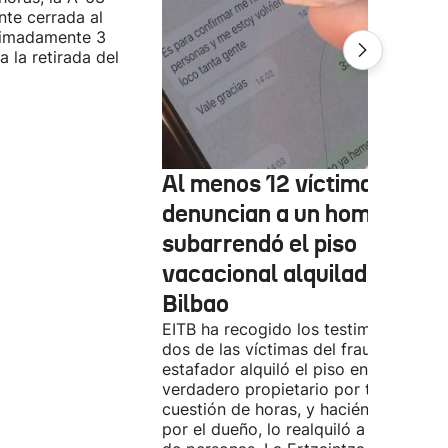
te cerrada al
ximadamente 3
 la retirada del
Al menos 12 víctimas
denuncian a un hombre qu
subarrendó el piso
vacacional alquilado en
Bilbao
EITB ha recogido los testimonios de
dos de las víctimas del fraude. El
estafador alquiló el piso en Airbnb a 
verdadero propietario por tres días. 
cuestión de horas, y haciéndose pasa
por el dueño, lo realquiló a una doce