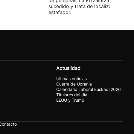
de personas. La Ertzaintza investiga 
sucedido y trata de localizar al
estafador.
Actualidad
Últimas noticias
Guerra de Ucrania
Calendario Laboral Euskadi 2026
Titulares del día
EEUU y Trump
Contacto