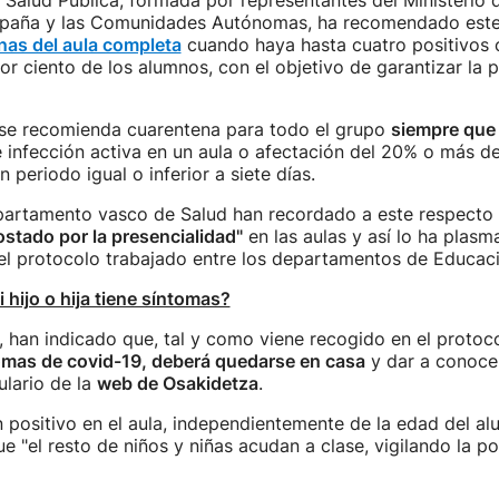
Salud Pública, formada por representantes del Ministerio 
paña y las Comunidades Autónomas, ha recomendado este
nas del aula completa
cuando haya hasta cuatro positivos 
r ciento de los alumnos, con el objetivo de garantizar la p
se recomienda cuarentena para todo el grupo
siempre que 
 infección activa en un aula o afectación del 20% o más d
n periodo igual o inferior a siete días.
partamento vasco de Salud han recordado a este respecto
stado por la presencialidad"
en las aulas y así lo ha plasm
el protocolo trabajado entre los departamentos de Educaci
 hijo o hija tiene síntomas?
, han indicado que, tal y como viene recogido en el protoc
tomas de covid-19, deberá quedarse en casa
y dar a conocer
ulario de la
web de Osakidetza
.
n positivo en el aula, independientemente de la edad del al
ue "el resto de niños y niñas acudan a clase, vigilando la po