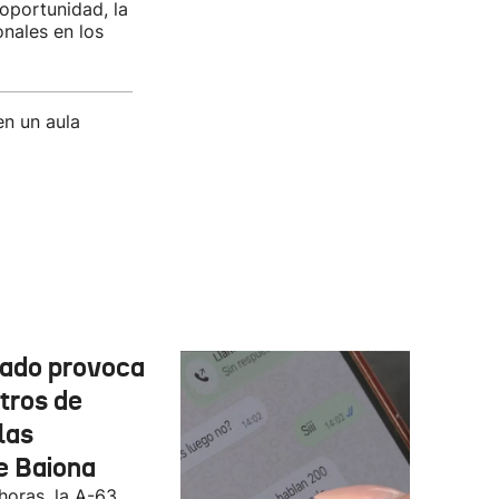
 oportunidad, la
onales en los
n un aula
cado provoca
tros de
las
e Baiona
 horas, la A-63