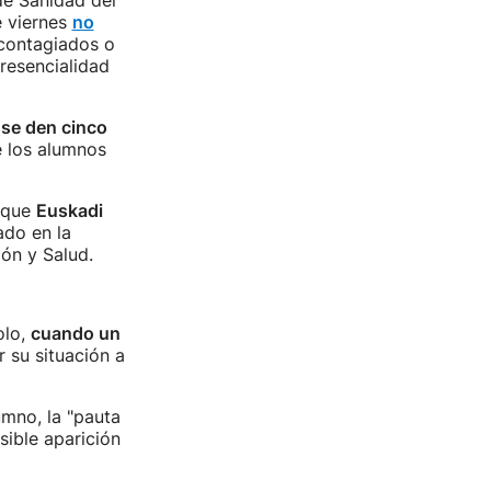
de Sanidad del
 viernes
no
contagiados o
resencialidad
se den cinco
e los alumnos
 que
Euskadi
ado en la
ón y Salud.
olo,
cuando un
 su situación a
umno, la "pauta
sible aparición