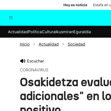
Hoy es noticia
Estafa en 
Actualidad
Política
Cul
Actualidad
Política
Cultura
Ikusmiran
Eguraldia
Sociedad
Elecciones
Economía
Inicio
Actualidad
Sociedad
Internacional
Escuchar
CORONAVIRUS
Osakidetza evalua
adicionales" en 
positivo