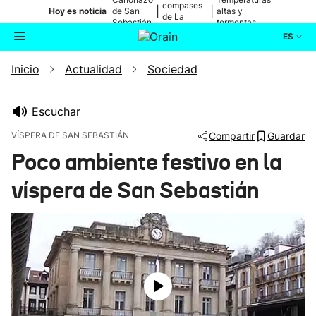
compases
|
|
Hoy es noticia
de San
altas y
de La
Sebastián
tormentas
Blanca
ES
Inicio
Actualidad
Sociedad
Actualidad
Buscador
Política
Escuchar
VÍSPERA DE SAN SEBASTIÁN
Compartir
Guardar
Cultura
Poco ambiente festivo en la
víspera de San Sebastián
Ikusmiran
Eguraldia