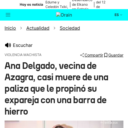
Edurne y
del 12
|
|
Hoy es noticia
de Elkano
Celedón Txiki,
de
en Getaria
en directo
agosto
ES
Inicio
Actualidad
Sociedad
Actualidad
Buscador
Política
Escuchar
VIOLENCIA MACHISTA
Compartir
Guardar
Cultura
Ana Delgado, vecina de
Azagra, casi muere de una
Ikusmiran
paliza que le propinó su
Eguraldia
expareja con una barra de
hierro