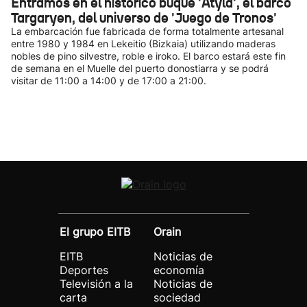
Entramos en el histórico buque 'Atyla', el barco
Targaryen, del universo de 'Juego de Tronos'
La embarcación fue fabricada de forma totalmente artesanal
entre 1980 y 1984 en Lekeitio (Bizkaia) utilizando maderas
nobles de pino silvestre, roble e iroko. El barco estará este fin
de semana en el Muelle del puerto donostiarra y se podrá
visitar de 11:00 a 14:00 y de 17:00 a 21:00.
El grupo EITB
Orain
EITB
Noticias de
Deportes
economía
Televisión a la
Noticias de
carta
sociedad