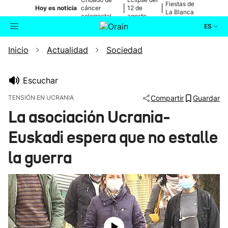
Fiestas de
|
|
Hoy es noticia
cáncer
12 de
La Blanca
colorrectal
agosto
ES
Inicio
Actualidad
Sociedad
Actualidad
Buscador
Política
Escuchar
TENSIÓN EN UCRANIA
Compartir
Guardar
Cultura
La asociación Ucrania-
Euskadi espera que no estalle
Ikusmiran
la guerra
Eguraldia