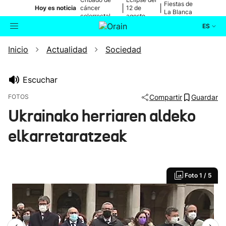
Fiestas de
|
|
Hoy es noticia
cáncer
12 de
La Blanca
colorrectal
agosto
ES
Inicio
Actualidad
Sociedad
Actualidad
Buscador
Política
Escuchar
FOTOS
Compartir
Guardar
Cultura
Ukrainako herriaren aldeko
elkarretaratzeak
Ikusmiran
Eguraldia
Foto
1 / 5