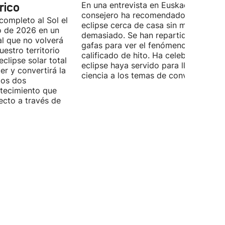
rico
En una entrevista en Euskadi Irratia, e
consejero ha recomendado ver el
completo al Sol el
eclipse cerca de casa sin moverse
o de 2026 en un
demasiado. Se han repartido miles d
l que no volverá
gafas para ver el fenómeno que ya h
estro territorio
calificado de hito. Ha celebrado que 
eclipse solar total
eclipse haya servido para llevar la
r y convertirá la
ciencia a los temas de conversación.
los dos
ntecimiento que
ecto a través de