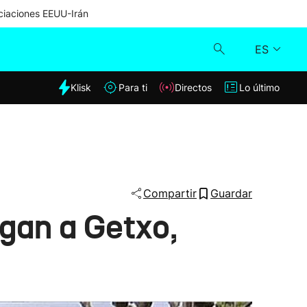
iaciones EEUU-Irán
ES
dia
Klisk
Para ti
Directos
Lo último
Klisk
Directos
Para ti
Compartir
Guardar
egan a Getxo,
Lo último