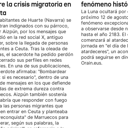
e la crisis migratoria en
fenómeno histó
ta
La Luna ocultará por 
próximo 12 de agost
abitantes de Huarte (Navarra) se
fenómeno excepciona
ran indignados con su párroco,
a observarse desde nu
r Aizpún, por los mensajes que
hasta el año 2183. El 
dió en la red social X, antiguo
comenzará al atardece
er, sobre la llegada de personas
jornada en "el día de 
ntes a Ceuta. Tras la oleada de
atardeceres", un aco
cas, el sacerdote ha pedido perdón
podrá seguirse en dir
cerrado sus perfiles en redes
Orain.eus.
les. En una de sus publicaciones,
cerdote afirmaba: "Bombardear
 si es necesario", dentro de una
 de mensajes en los que defiende
as de extrema dureza contra
ecos. Aizpún también sostenía
abría que responder con fuego
a las personas migrantes que
ten entrar en Ceuta y planteaba
reconquista" de Marruecos para
erar, según sus palabras, la