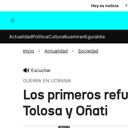
Hoy es noticia
F
Actualidad
Política
Cul
Actualidad
Política
Cultura
Ikusmiran
Eguraldia
Sociedad
Elecciones
Economía
Inicio
Actualidad
Sociedad
Internacional
Escuchar
GUERRA EN UCRANIA
Los primeros refu
Tolosa y Oñati