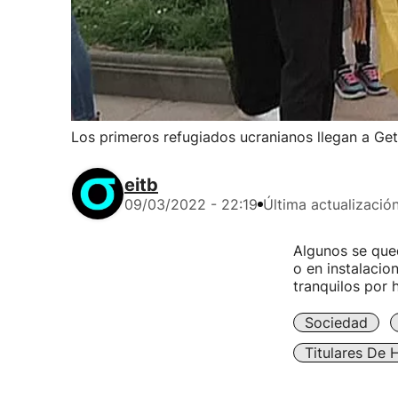
Los primeros refugiados ucranianos llegan a Get
eitb
09/03/2022 - 22:19
Última actualizació
Algunos se qued
o en instalacio
tranquilos por 
Sociedad
Titulares De 