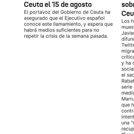
Ceuta el 15 de agosto
sobr
El portavoz del Gobierno de Ceuta ha
Ceu
asegurado que el Ejecutivo español
Los h
conoce este llamamiento, y espera que
muest
habrá medios suficientes para no
Javie
repetir la crisis de la semana pasada.
difun
Twitt
migra
críti
y ha 
socia
el sa
Rabat
serie
medid
Marru
que h
contr
inten
una "
recup