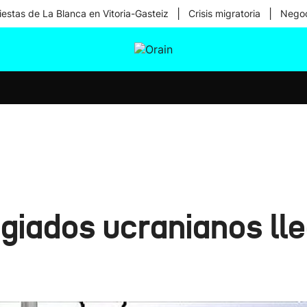
|
|
iestas de La Blanca en Vitoria-Gasteiz
Crisis migratoria
Negoc
tura
Ikusmiran
Egural
Salud
Tecnología
giados ucranianos ll