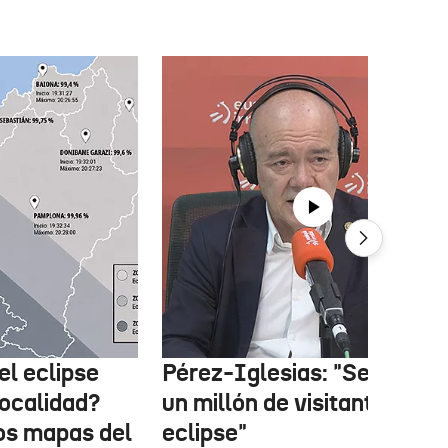
el eclipse
Pérez-Iglesias: "Se esper
localidad?
un millón de visitantes por 
los mapas del
eclipse"