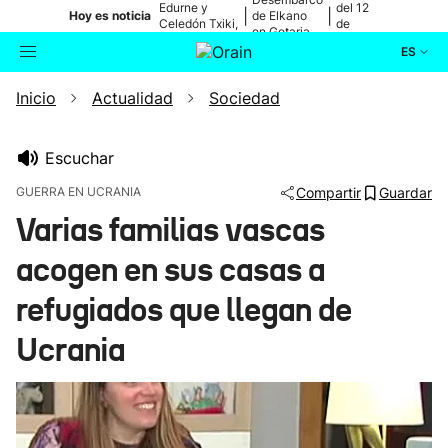
Edurne y
del 12
|
|
Hoy es noticia
de Elkano
Celedón Txiki,
de
en Getaria
en directo
agosto
ES
Inicio
Actualidad
Sociedad
Actualidad
Buscador
Política
Escuchar
GUERRA EN UCRANIA
Compartir
Guardar
Cultura
Varias familias vascas
acogen en sus casas a
Ikusmiran
refugiados que llegan de
Eguraldia
Ucrania