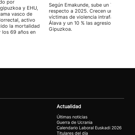
do por
Según Emakunde, sube un 7 %
ogipuzkoa y EHU,
respecto a 2025. Crecen un 20 % las
grama vasco de
víctimas de violencia intrafamiliar en
orrectal, activo
Álava y un 10 % las agresiones en
ido la mortalidad
Gipuzkoa.
y los 69 años en
Actualidad
Últimas noticias
Guerra de Ucrania
Calendario Laboral Euskadi 2026
Titulares del día