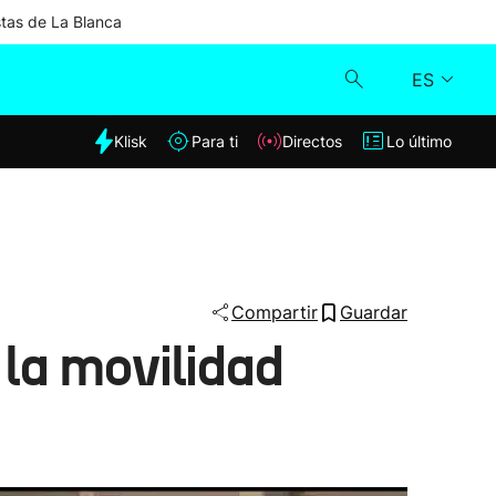
stas de La Blanca
ES
dia
Klisk
Para ti
Directos
Lo último
Klisk
Directos
Para ti
Compartir
Guardar
la movilidad
Lo último