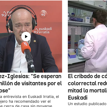
ez-Iglesias: "Se esperan
El cribado de c
illón de visitantes por el
colorrectal red
ipse"
mitad la mortal
a entrevista en Euskadi Irratia, el
Euskadi
jero ha recomendado ver el
Un estudio publicad
se cerca de casa sin moverse