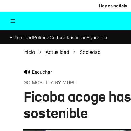
Hoy es noticia
Actualidad
Política
Cul
Actualidad
Política
Cultura
Ikusmiran
Eguraldia
Sociedad
Elecciones
Economía
Inicio
Actualidad
Sociedad
Internacional
Escuchar
GO MOBILITY BY MUBIL
Ficoba acoge hast
sostenible