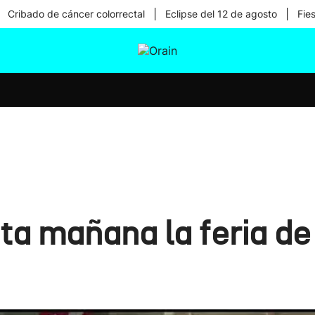
|
|
Cribado de cáncer colorrectal
Eclipse del 12 de agosto
Fie
tura
Ikusmiran
Egural
Salud
Tecnología
a mañana la feria de 