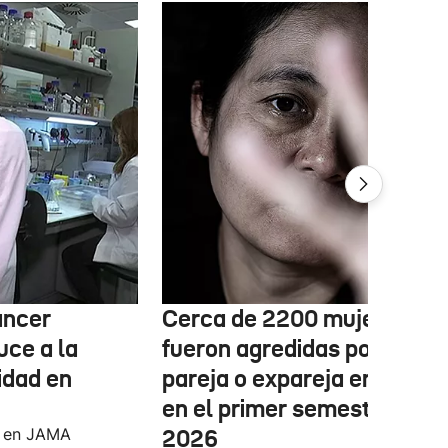
áncer
Cerca de 2200 mujeres
uce a la
fueron agredidas por su
idad en
pareja o expareja en Euska
en el primer semestre de
o en JAMA
2026