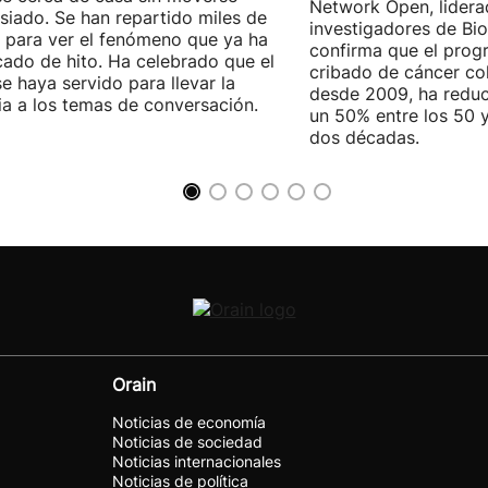
Network Open, lidera
iado. Se han repartido miles de
investigadores de Bi
 para ver el fenómeno que ya ha
confirma que el pro
icado de hito. Ha celebrado que el
cribado de cáncer col
se haya servido para llevar la
desde 2009, ha reduc
ia a los temas de conversación.
un 50% entre los 50 
dos décadas.
Orain
Noticias de economía
Noticias de sociedad
Noticias internacionales
Noticias de política