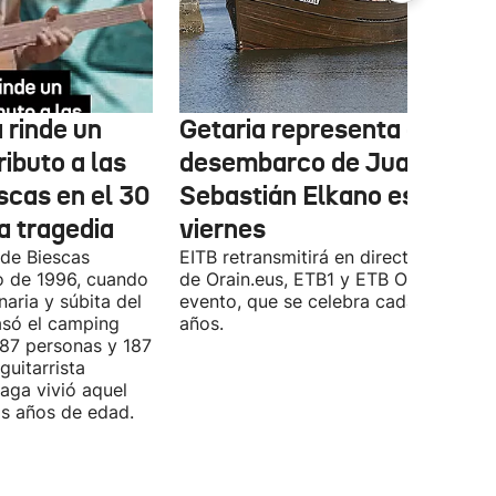
 rinde un
Getaria representa el
ibuto a las
desembarco de Juan
scas en el 30
Sebastián Elkano este
la tragedia
viernes
 de Biescas
EITB retransmitirá en directo a través
to de 1996, cuando
de Orain.eus, ETB1 y ETB ON este
naria y súbita del
evento, que se celebra cada cuatro
asó el camping
años.
 87 personas y 187
guitarrista
laga vivió aquel
is años de edad.