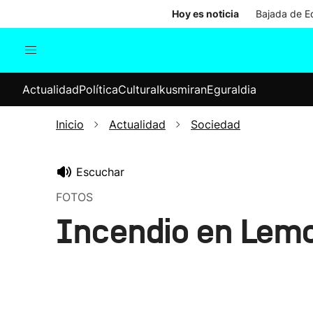
Hoy es noticia
Bajada de Ed
Actualidad
Política
Cul
Actualidad
Política
Cultura
Ikusmiran
Eguraldia
Sociedad
Elecciones
Economía
Inicio
Actualidad
Sociedad
Internacional
Escuchar
FOTOS
Incendio en Lem