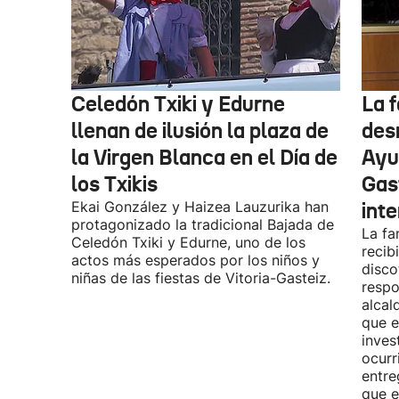
Celedón Txiki y Edurne
La f
llenan de ilusión la plaza de
des
la Virgen Blanca en el Día de
Ayu
los Txikis
Gas
Ekai González y Haizea Lauzurika han
int
protagonizado la tradicional Bajada de
La fa
Celedón Txiki y Edurne, uno de los
recib
actos más esperados por los niños y
disco
niñas de las fiestas de Vitoria-Gasteiz.
respo
alcal
que e
inves
ocurr
entre
que e