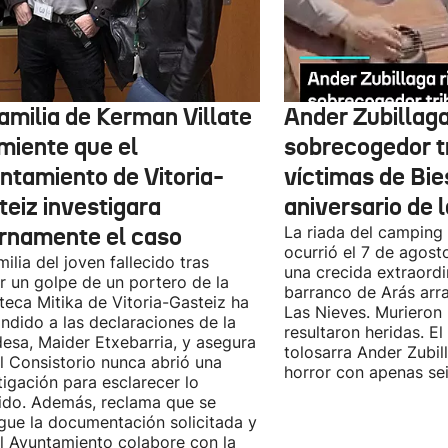
amilia de Kerman Villate
Ander Zubillaga
miente que el
sobrecogedor tr
ntamiento de Vitoria-
víctimas de Bie
teiz investigara
aniversario de 
ernamente el caso
La riada del camping
ocurrió el 7 de agos
milia del joven fallecido tras
una crecida extraordi
ir un golpe de un portero de la
barranco de Arás arr
teca Mitika de Vitoria-Gasteiz ha
Las Nieves. Murieron
ndido a las declaraciones de la
resultaron heridas. El 
desa, Maider Etxebarria, y asegura
tolosarra Ander Zubil
l Consistorio nunca abrió una
horror con apenas se
tigación para esclarecer lo
ido. Además, reclama que se
gue la documentación solicitada y
l Ayuntamiento colabore con la