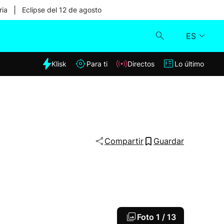
|
ria
Eclipse del 12 de agosto
ES
dia
Klisk
Para ti
Directos
Lo último
Klisk
Directos
Para ti
Compartir
Guardar
Lo último
Foto
1 / 13