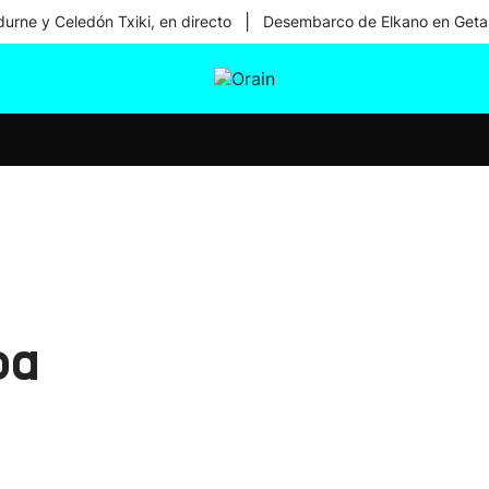
|
urne y Celedón Txiki, en directo
Desembarco de Elkano en Geta
tura
Ikusmiran
Egural
Salud
Tecnología
oa