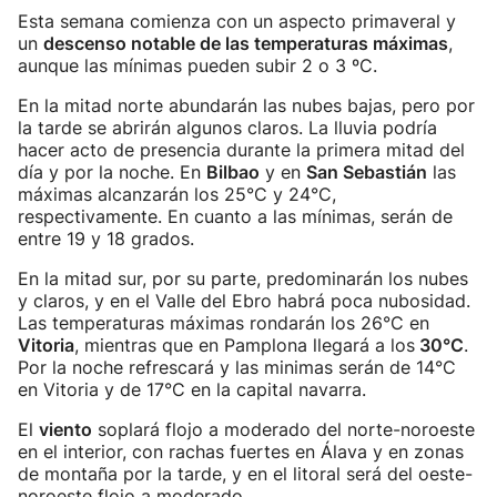
Esta semana comienza con un aspecto primaveral y
un
descenso notable de las temperaturas máximas
,
aunque las mínimas pueden subir 2 o 3 ºC.
En la mitad norte abundarán las nubes bajas, pero por
la tarde se abrirán algunos claros. La lluvia podría
hacer acto de presencia durante la primera mitad del
día y por la noche. En
Bilbao
y en
San Sebastián
las
máximas alcanzarán los 25°C y 24°C,
respectivamente. En cuanto a las mínimas, serán de
entre 19 y 18 grados.
En la mitad sur, por su parte, predominarán los nubes
y claros, y en el Valle del Ebro habrá poca nubosidad.
Las temperaturas máximas rondarán los 26°C en
Vitoria
, mientras que en Pamplona llegará a los
30°C
.
Por la noche refrescará y las minimas serán de 14°C
en Vitoria y de 17°C en la capital navarra.
El
viento
soplará flojo a moderado del norte-noroeste
en el interior, con rachas fuertes en Álava y en zonas
de montaña por la tarde, y en el litoral será del oeste-
noroeste flojo a moderado.