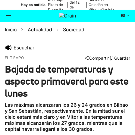
del 12
|
|
Hoy es noticia
Pirata de
Celedón en
de
Donostia
Vitoria-Gasteiz
agosto
ES
Inicio
Actualidad
Sociedad
Actualidad
Buscador
Política
Escuchar
EL TIEMPO
Compartir
Guardar
Cultura
Bajada de temperaturas y
aspecto primaveral para este
Ikusmiran
lunes
Eguraldia
Las máximas alcanzarán los 26 y 24 grados en Bilbao
y San Sebastián, respectivamente. En la mitad sur el
cielo estará más claro y en Vitoria las temperaturas
máximas alcanzarán los 27 grados, mientras que la
capital navarra llegará a los 30 grados.