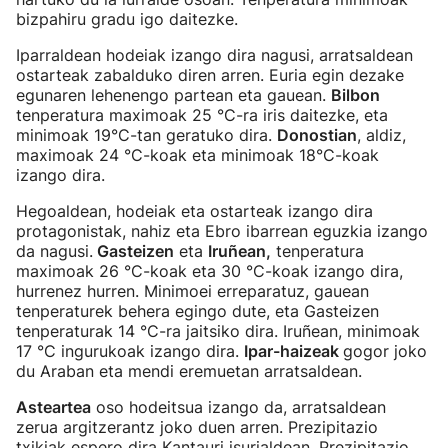
bizpahiru gradu igo daitezke.
Iparraldean hodeiak izango dira nagusi, arratsaldean
ostarteak zabalduko diren arren. Euria egin dezake
egunaren lehenengo partean eta gauean.
Bilbon
tenperatura maximoak 25 °C-ra iris daitezke, eta
minimoak 19°C-tan geratuko dira.
Donostian
, aldiz,
maximoak 24 °C-koak eta minimoak 18°C-koak
izango dira.
Hegoaldean, hodeiak eta ostarteak izango dira
protagonistak, nahiz eta Ebro ibarrean eguzkia izango
da nagusi.
Gasteizen
eta
Iruñean,
tenperatura
maximoak 26 °C-koak eta 30 °C-koak izango dira,
hurrenez hurren. Minimoei erreparatuz, gauean
tenperaturek behera egingo dute, eta Gasteizen
tenperaturak 14 °C-ra jaitsiko dira. Iruñean, minimoak
17 °C ingurukoak izango dira.
Ipar-haizeak
gogor joko
du Araban eta mendi eremuetan arratsaldean.
Asteartea
oso hodeitsua izango da, arratsaldean
zerua argitzerantz joko duen arren. Prezipitazio
txikiak espero dira Kantauri isurialdean. Prezipitazio