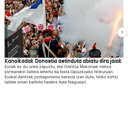
Kanoikadak Donostia astinduta abiatu dira jaiak
Euriak ez du unea zapuztu, eta Onintza Mokoroak metxa
piztearekin batera lehertu da festa Gipuzkoako hiriburuan.
Euskal dantzek protagonismo berezia izan dute, hiriko zortzi
taldek eman baitiote hasiera Aste Nagusiari.