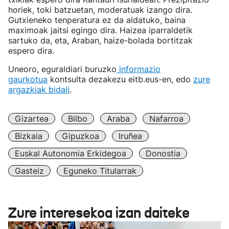
horiek, toki batzuetan, moderatuak izango dira.
Gutxieneko tenperatura ez da aldatuko, baina
maximoak jaitsi egingo dira. Haizea iparraldetik
sartuko da, eta, Araban, haize-bolada bortitzak
espero dira.
Uneoro, eguraldiari buruzko
informazio
gaurkotua
kontsulta dezakezu eitb.eus-en, edo
zure
argazkiak bidali
.
Gizartea
Bilbo
Araba
Nafarroa
Bizkaia
Gipuzkoa
Iruñea
Euskal Autonomia Erkidegoa
Donostia
Gasteiz
Eguneko Titularrak
Zure interesekoa izan daiteke