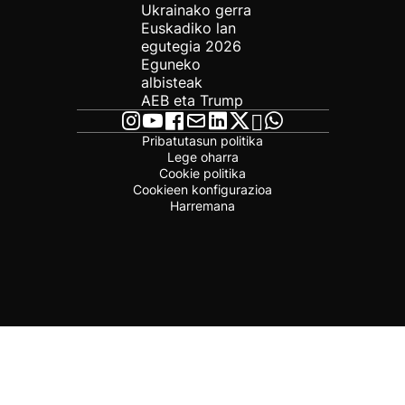
Ukrainako gerra
Euskadiko lan
egutegia 2026
Eguneko
albisteak
AEB eta Trump
Pribatutasun politika
Lege oharra
Cookie politika
Cookieen konfigurazioa
Harremana