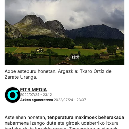
Axpe asteburu honetan. Argazkia: Txaro Ortiz de
Zarate Uranga.
EITB MEDIA
2022/07/24 - 23:12
Azken eguneratzea
2022/07/24 - 23:07
Astelehen honetan,
tenperatura maximoek beherakada
nabarmena izango dute eta giroak udaberriko itxura
hartuko du ia lurralde osoan. Tenperatura minimoak