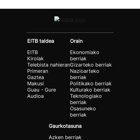
EITB taldea
Orain
EITB
Ekonomiako
Kirolak
berriak
Telebista nahieran
Gizarteko berriak
Primeran
Nazioarteko
Gaztea
berriak
Makusi
Politikako berriak
Guau - Gure
Kulturako berriak
Audioa
Teknologiako
berriak
Osasuneko
berriak
Gaurkotasuna
Azken berriak