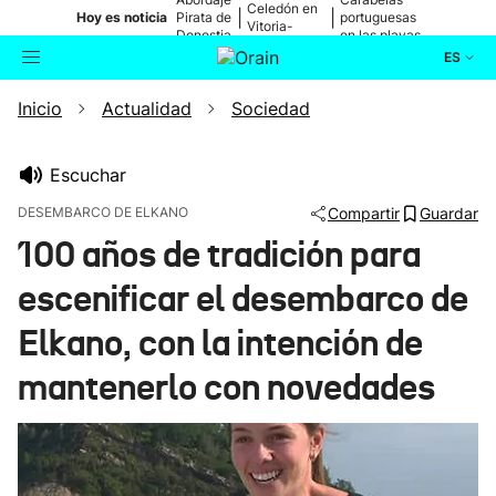
Celedón en
|
|
Hoy es noticia
Pirata de
portuguesas
Vitoria-
Donostia
en las playas
Gasteiz
ES
Inicio
Actualidad
Sociedad
Actualidad
Buscador
Política
Escuchar
DESEMBARCO DE ELKANO
Compartir
Guardar
Cultura
100 años de tradición para
escenificar el desembarco de
Ikusmiran
Elkano, con la intención de
Eguraldia
mantenerlo con novedades