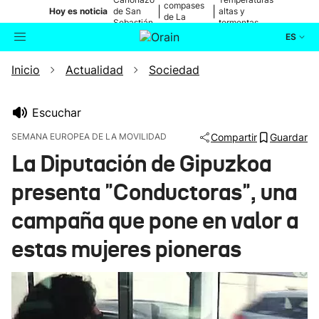
compases
|
|
Hoy es noticia
de San
altas y
de La
Sebastián
tormentas
Blanca
ES
Inicio
Actualidad
Sociedad
Actualidad
Buscador
Política
Escuchar
SEMANA EUROPEA DE LA MOVILIDAD
Compartir
Guardar
Cultura
La Diputación de Gipuzkoa
presenta "Conductoras", una
Ikusmiran
campaña que pone en valor a
Eguraldia
estas mujeres pioneras