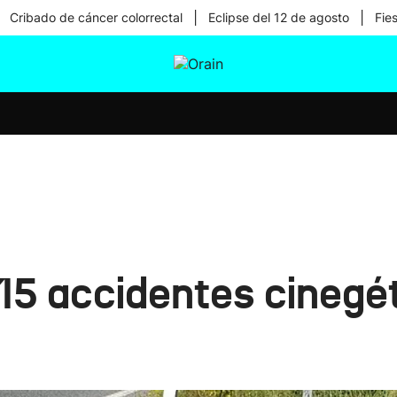
|
|
Cribado de cáncer colorrectal
Eclipse del 12 de agosto
Fie
tura
Ikusmiran
Egural
Salud
Tecnología
15 accidentes cinegét