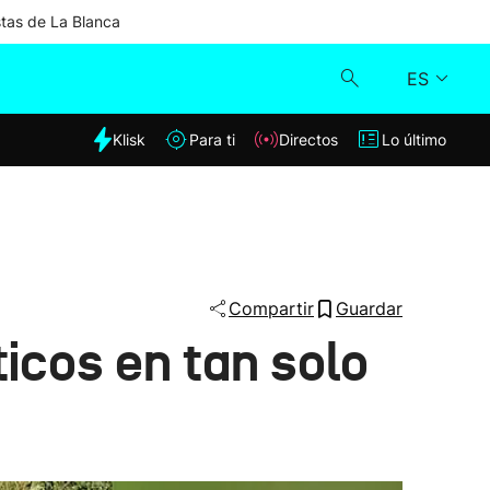
stas de La Blanca
ES
dia
Klisk
Para ti
Directos
Lo último
Klisk
Directos
Para ti
Compartir
Guardar
icos en tan solo
Lo último