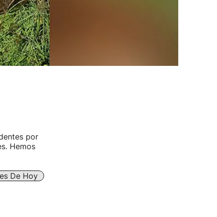
identes por
ves. Hemos
res De Hoy