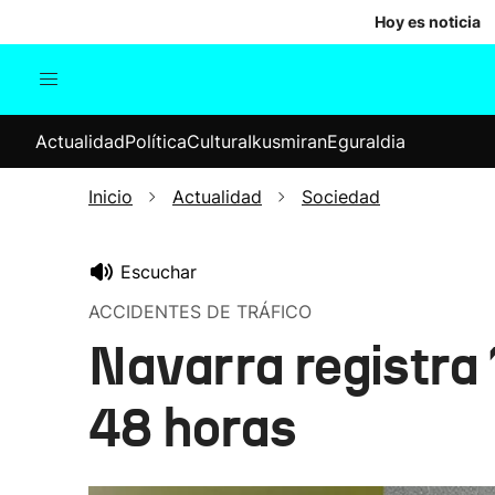
Hoy es noticia
Actualidad
Política
Cul
Actualidad
Política
Cultura
Ikusmiran
Eguraldia
Sociedad
Elecciones
Economía
Inicio
Actualidad
Sociedad
Internacional
Escuchar
ACCIDENTES DE TRÁFICO
Navarra registra 
48 horas