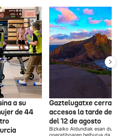
ina a su
Gaztelugatxe cerrará sus
mujer de 44
accesos la tarde del eclips
tro
del 12 de agosto
urcia
Bizkaiko Aldundiak esan duenez,
operatiboaren helburua da pertsonen