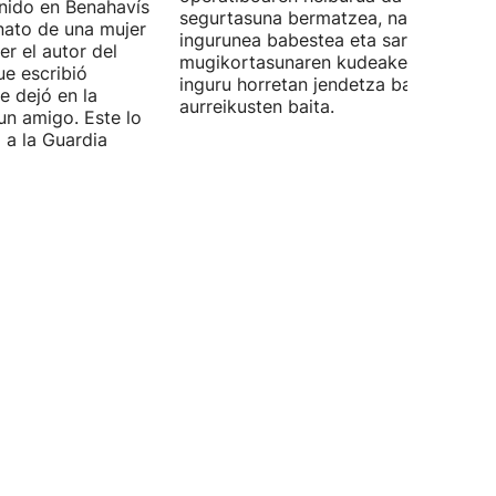
enido en Benahavís
segurtasuna bermatzea, natura-
nato de una mujer
ingurunea babestea eta sarbideen eta
r el autor del
mugikortasunaren kudeaketa erraztea
ue escribió
inguru horretan jendetza batzea
e dejó en la
aurreikusten baita.
un amigo. Este lo
 a la Guardia