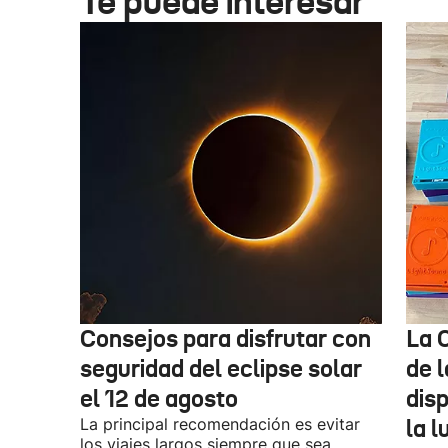
Te puede interesar
Consejos para disfrutar con
La 
seguridad del eclipse solar
de 
el 12 de agosto
dis
La principal recomendación es evitar
la l
los viajes largos siempre que sea