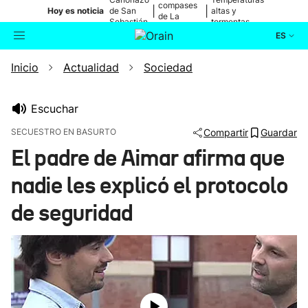
compases
|
|
Hoy es noticia
de San
altas y
de La
Sebastián
tormentas
Blanca
ES
Inicio
Actualidad
Sociedad
Actualidad
Buscador
Política
Escuchar
SECUESTRO EN BASURTO
Compartir
Guardar
Cultura
El padre de Aimar afirma que
nadie les explicó el protocolo
Ikusmiran
de seguridad
Eguraldia