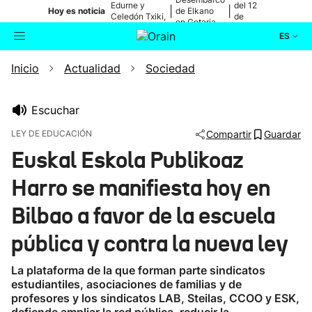
Edurne y
del 12
|
|
Hoy es noticia
de Elkano
Celedón Txiki,
de
en Getaria
en directo
agosto
ES
Inicio
Actualidad
Sociedad
Actualidad
Buscador
Política
Escuchar
LEY DE EDUCACIÓN
Compartir
Guardar
Cultura
Euskal Eskola Publikoaz
Harro se manifiesta hoy en
Ikusmiran
Bilbao a favor de la escuela
Eguraldia
pública y contra la nueva ley
La plataforma de la que forman parte sindicatos
estudiantiles, asociaciones de familias y de
profesores y los sindicatos LAB, Steilas, CCOO y ESK,