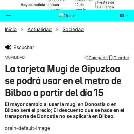
Fiestas de
|
|
Hoy es noticia
cáncer
12 de
La Blanca
colorrectal
agosto
ES
Inicio
Actualidad
Sociedad
Actualidad
Buscador
Política
Escuchar
MOVILIDAD
Compartir
Guardar
Cultura
La tarjeta Mugi de Gipuzkoa
se podrá usar en el metro de
Ikusmiran
Bilbao a partir del día 15
Eguraldia
El mayor cambio al usar la mugi en Donostia o en
Bilbao será el precio; El descuento que se hace en el
transporte de Donostia no se aplicará en Bilbao.
orain-default-image