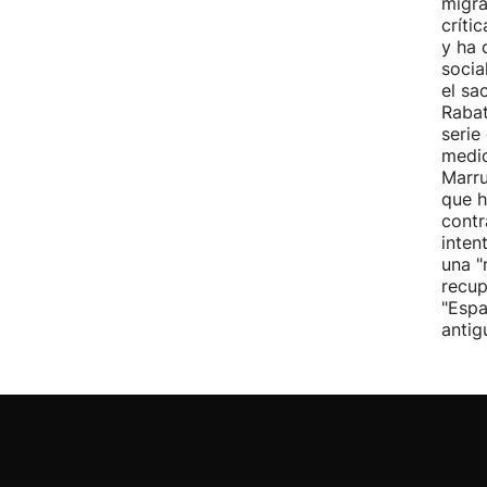
migra
críti
y ha 
socia
el sa
Rabat
serie
medid
Marru
que h
contr
inten
una "
recup
"Espa
antig