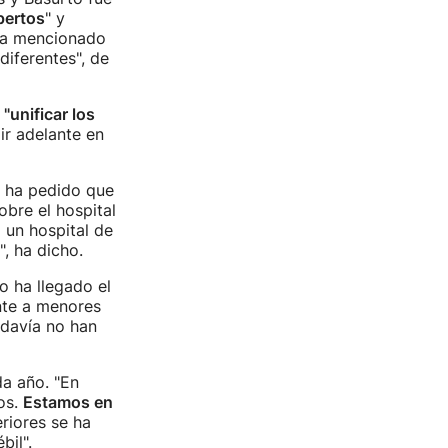
pertos
" y
 ha mencionado
diferentes", de
y
"unificar los
 ir adelante en
i ha pedido que
obre el hospital
 un hospital de
, ha dicho.
o ha llegado el
nte a menores
odavía no han
da año. "En
os.
Estamos en
riores se ha
bil".