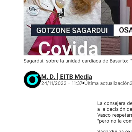
Sagardui, sobre la unidad cardíaca de Basurto: '
M. D. | EITB Media
24/11/2022 - 11:37
Última actualización
2
La consejera d
a la decisión d
Vasco respetará
"pero no la co
Sagardui ha exp