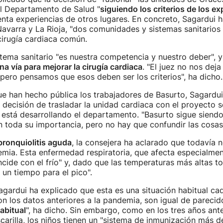
l Departamento de Salud "
siguiendo los criterios de los ex
enta experiencias de otros lugares. En concreto, Sagardui
Navarra y La Rioja, "dos comunidades y sistemas sanitarios 
cirugía cardiaca común.
stema sanitario "es nuestra competencia y nuestro deber", 
na vía para mejorar la cirugía cardiaca
. "El juez no nos deja
ero pensamos que esos deben ser los criterios", ha dicho.
ue han hecho pública los trabajadores de Basurto, Sagardu
 decisión de trasladar la unidad cardiaca con el proyecto s
está desarrollando el departamento. "Basurto sigue siendo
n toda su importancia, pero no hay que confundir las cosas"
bronquiolitis aguda
, la consejera ha aclarado que todavía n
emia. Esta enfermedad respiratoria, que afecta especialme
ncide con el frío" y, dado que las temperaturas más altas t
 un tiempo para el pico".
gardui ha explicado que esta es una situación habitual ca
 los datos anteriores a la pandemia, son igual de parecid
abitual
", ha dicho. Sin embargo, como en los tres años ante
carilla, los niños tienen un "sistema de inmunización más dé