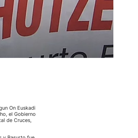
Egun On Euskadi
cho, el Gobierno
tal de Cruces,
s y Basurto fue