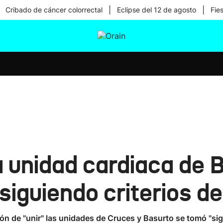
|
|
Cribado de cáncer colorrectal
Eclipse del 12 de agosto
Fie
tura
Ikusmiran
Egural
Salud
Tecnología
a unidad cardiaca de 
siguiendo criterios d
ón de "unir" las unidades de Cruces y Basurto se tomó "sigu