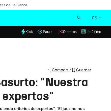
stas de La Blanca
ES
dia
Klisk
Para ti
Directos
Lo último
Klisk
Directos
Para ti
Compartir
Guardar
Basurto: "Nuestra
Lo último
e expertos"
iendo criterios de expertos". "El juez no nos