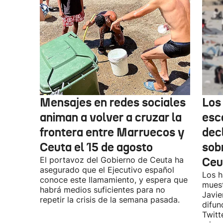
Mensajes en redes sociales
Los
animan a volver a cruzar la
esc
frontera entre Marruecos y
dec
Ceuta el 15 de agosto
sobr
El portavoz del Gobierno de Ceuta ha
Ceu
asegurado que el Ejecutivo español
Los h
conoce este llamamiento, y espera que
muest
habrá medios suficientes para no
Javie
repetir la crisis de la semana pasada.
difun
Twitt