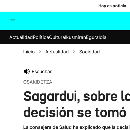
Hoy es noticia
Actualidad
Política
Cul
Actualidad
Política
Cultura
Ikusmiran
Eguraldia
Sociedad
Elecciones
Economía
Inicio
Actualidad
Sociedad
Internacional
Escuchar
OSAKIDETZA
Sagardui, sobre l
decisión se tomó 
La consejera de Salud ha explicado que la decisi