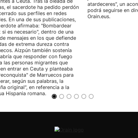
ntes a Ceuta. Tras la oleada de
atardeceres", un aco
cas, el sacerdote ha pedido perdón
podrá seguirse en dir
cerrado sus perfiles en redes
Orain.eus.
les. En una de sus publicaciones,
cerdote afirmaba: "Bombardear
 si es necesario", dentro de una
 de mensajes en los que defiende
as de extrema dureza contra
ecos. Aizpún también sostenía
abría que responder con fuego
a las personas migrantes que
ten entrar en Ceuta y planteaba
reconquista" de Marruecos para
erar, según sus palabras, la
ña original", en referencia a la
ua Hispania romana.