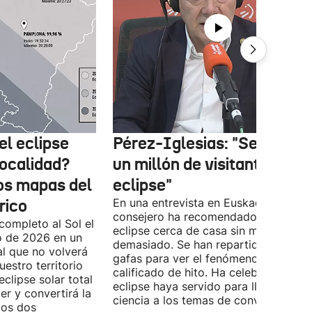
el eclipse
Pérez-Iglesias: "Se esper
localidad?
un millón de visitantes por 
los mapas del
eclipse"
rico
En una entrevista en Euskadi Irratia, e
consejero ha recomendado ver el
completo al Sol el
eclipse cerca de casa sin moverse
o de 2026 en un
demasiado. Se han repartido miles d
l que no volverá
gafas para ver el fenómeno que ya h
estro territorio
calificado de hito. Ha celebrado que 
eclipse solar total
eclipse haya servido para llevar la
r y convertirá la
ciencia a los temas de conversación.
los dos