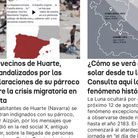
 vecinos de Huarte,
¿Cómo se verá 
andalizados por las
solar desde tu 
laraciones de su párroco
Consulta aquí 
e la crisis migratoria en
fenómeno histó
ta
La Luna ocultará por 
próximo 12 de agost
abitantes de Huarte (Navarra) se
fenómeno excepciona
ran indignados con su párroco,
a observarse desde nu
r Aizpún, por los mensajes que
hasta el año 2183. El 
dió en la red social X, antiguo
comenzará al atardece
er, sobre la llegada de personas
jornada en "el día de 