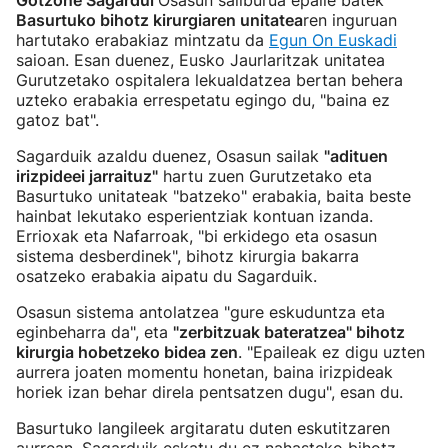
Gotzone Sagardui
Osasun sailburua epaile batek
Basurtuko bihotz kirurgiaren unitatea
ren inguruan
hartutako erabakiaz mintzatu da
Egun On Euskadi
saioan. Esan duenez, Eusko Jaurlaritzak unitatea
Gurutzetako ospitalera lekualdatzea bertan behera
uzteko erabakia errespetatu egingo du, "baina ez
gatoz bat".
Sagarduik azaldu duenez, Osasun sailak
"adituen
irizpideei jarraituz"
hartu zuen Gurutzetako eta
Basurtuko unitateak "batzeko" erabakia, baita beste
hainbat lekutako esperientziak kontuan izanda.
Errioxak eta Nafarroak, "bi erkidego eta osasun
sistema desberdinek", bihotz kirurgia bakarra
osatzeko erabakia aipatu du Sagarduik.
Osasun sistema antolatzea "gure eskuduntza eta
eginbeharra da", eta
"zerbitzuak bateratzea" bihotz
kirurgia hobetzeko bidea zen
. "Epaileak ez digu uzten
aurrera joaten momentu honetan, baina irizpideak
horiek izan behar direla pentsatzen dugu", esan du.
Basurtuko langileek argitaratu duten eskutitzaren