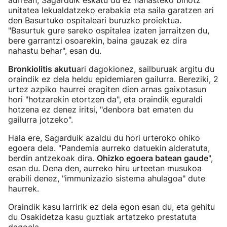
aurrean, Sagarduik eskatu du ez nahasteko bihotz
unitatea lekualdatzeko erabakia eta saila garatzen ari
den Basurtuko ospitaleari buruzko proiektua.
"Basurtuk gure sareko ospitalea izaten jarraitzen du,
bere garrantzi osoarekin, baina gauzak ez dira
nahastu behar", esan du.
Bronkiolitis akutu
ari dagokionez, sailburuak argitu du
oraindik ez dela heldu epidemiaren gailurra. Bereziki, 2
urtez azpiko haurrei eragiten dien arnas gaixotasun
hori "hotzarekin etortzen da", eta oraindik eguraldi
hotzena ez denez iritsi, "denbora bat ematen du
gailurra jotzeko".
Hala ere, Sagarduik azaldu du hori urteroko ohiko
egoera dela. "Pandemia aurreko datuekin alderatuta,
berdin antzekoak dira.
Ohizko egoera batean gaude
",
esan du. Dena den, aurreko hiru urteetan musukoa
erabili denez, "immunizazio sistema ahulagoa" dute
haurrek.
Oraindik kasu larririk ez dela egon esan du, eta gehitu
du Osakidetza kasu guztiak artatzeko prestatuta