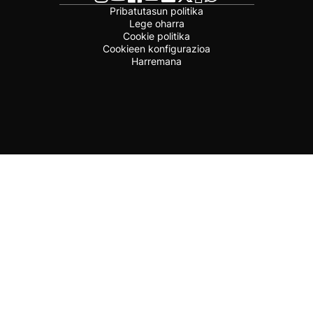
Pribatutasun politika
Lege oharra
Cookie politika
Cookieen konfigurazioa
Harremana