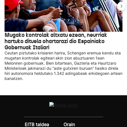
Mugako kontrolak altxatu ezean, neurriak
hartuko dituela ohartarazi dio Espainiako
Gobernuak Italiari
Ceutan piztutako krisiaren harira, Schengen eremua kendu eta
mugetan kontrolak egiteari ekin zion abuztuaren 1ean
Meloniren gobernuak. Bien bitartean, Gazteria eta Haurtzaro
Ministerioak jakinarazi du “aste gutxiren buruan” hasiko direla
hiri autonomora heldutako 1.342 adingabeak erkidegoen artean
banatzen.
EITB taldea
Orain