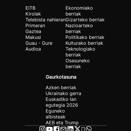
EITB
Ekonomiako
Kirolak
berriak
Telebista nahieran
Gizarteko berriak
Primeran
Nazioarteko
Gaztea
berriak
Makusi
Politikako berriak
Guau - Gure
Kulturako berriak
Audioa
Teknologiako
berriak
Osasuneko
berriak
Gaurkotasuna
Azken berriak
Ukrainako gerra
Euskadiko lan
egutegia 2026
Eguneko
albisteak
AEB eta Trump