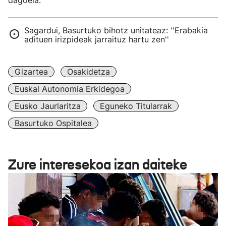
dagoela.
Sagardui, Basurtuko bihotz unitateaz: ''Erabakia
adituen irizpideak jarraituz hartu zen''
Gizartea
Osakidetza
Euskal Autonomia Erkidegoa
Eusko Jaurlaritza
Eguneko Titularrak
Basurtuko Ospitalea
Zure interesekoa izan daiteke