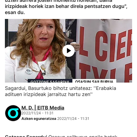
uzten aurrera joaten momentu honetan, baina
irizpideak horiek izan behar direla pentsatzen dugu",
esan du.
Sagardui, Basurtuko bihotz unitateaz: ''Erabakia
adituen irizpideak jarraituz hartu zen''
M. D. | EITB Media
2022/11/24 - 11:31
Azken eguneratzea
2022/11/24 - 11:31