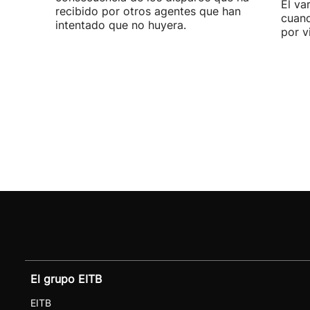
El va
recibido por otros agentes que han
cuand
intentado que no huyera.
por v
El grupo EITB
EITB