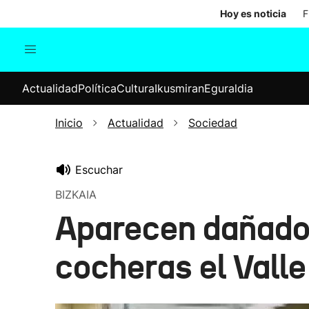
Hoy es noticia
F
Actualidad
Política
Cul
Actualidad
Política
Cultura
Ikusmiran
Eguraldia
Sociedad
Elecciones
Economía
Inicio
Actualidad
Sociedad
Internacional
Escuchar
BIZKAIA
Aparecen dañados
cocheras el Vall