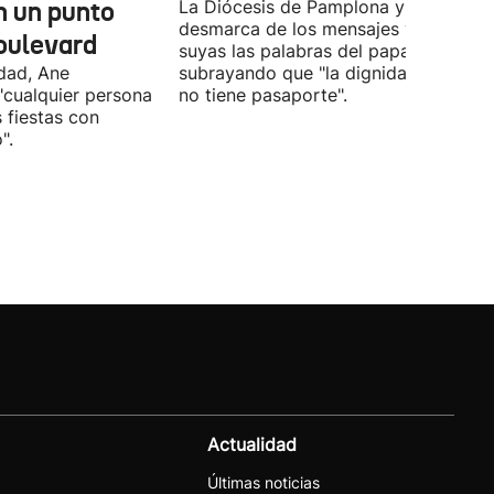
n un punto
La Diócesis de Pamplona y Tudela se
desmarca de los mensajes y hace
oulevard
suyas las palabras del papa
ldad, Ane
subrayando que "la dignidad humana
"cualquier persona
no tiene pasaporte".
s fiestas con
".
Actualidad
Últimas noticias