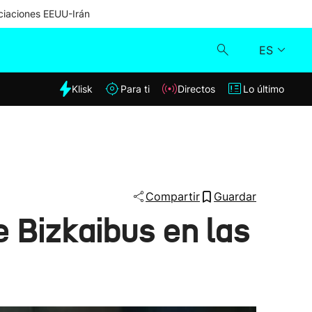
iaciones EEUU-Irán
ES
dia
Klisk
Para ti
Directos
Lo último
Klisk
Directos
Para ti
Compartir
Guardar
 Bizkaibus en las
Lo último