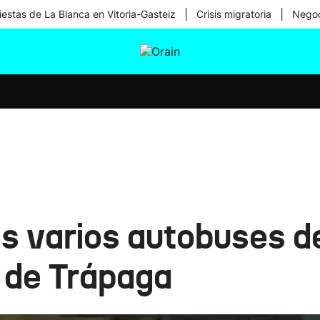
|
|
iestas de La Blanca en Vitoria-Gasteiz
Crisis migratoria
Negoc
tura
Ikusmiran
Egural
Salud
Tecnología
 varios autobuses de
e de Trápaga