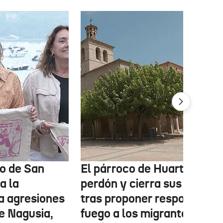
o de San
El párroco de Huarte pide
a la
perdón y cierra sus redes
a agresiones
tras proponer responder c
e Nagusia,
fuego a los migrantes