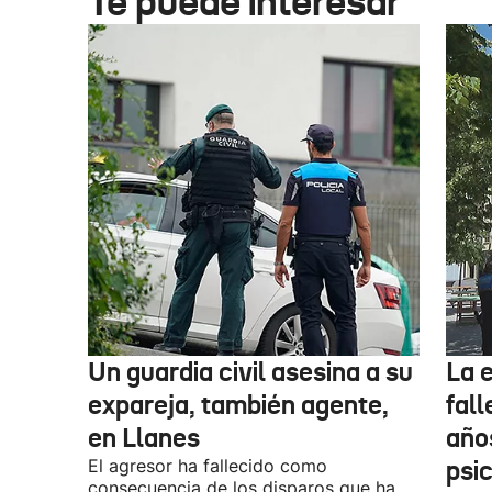
Te puede interesar
Un guardia civil asesina a su
La 
expareja, también agente,
fall
en Llanes
años
El agresor ha fallecido como
psi
consecuencia de los disparos que ha