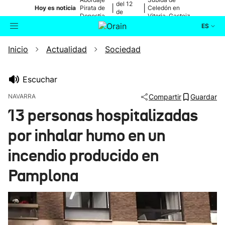
del 12
|
|
Hoy es noticia
Pirata de
Celedón en
de
Donostia
Vitoria-Gasteiz
agosto
ES
Inicio
Actualidad
Sociedad
Actualidad
Buscador
Política
Escuchar
NAVARRA
Compartir
Guardar
Cultura
13 personas hospitalizadas
por inhalar humo en un
Ikusmiran
incendio producido en
Eguraldia
Pamplona