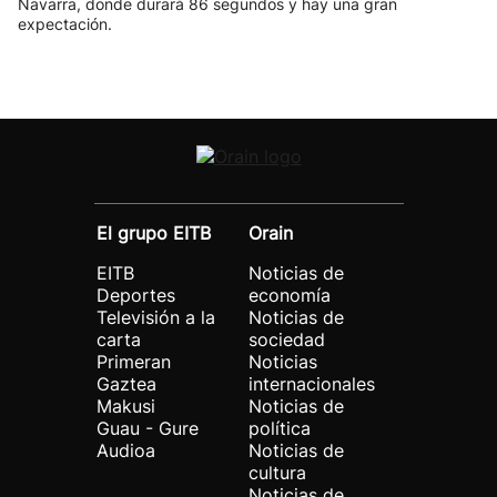
Navarra, donde durará 86 segundos y hay una gran
expectación.
El grupo EITB
Orain
EITB
Noticias de
Deportes
economía
Televisión a la
Noticias de
carta
sociedad
Primeran
Noticias
Gaztea
internacionales
Makusi
Noticias de
Guau - Gure
política
Audioa
Noticias de
cultura
Noticias de