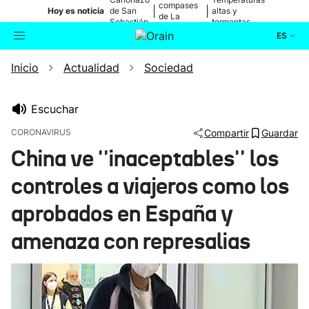
compases
|
|
Hoy es noticia
de San
altas y
de La
Sebastián
tormentas
Blanca
ES
Inicio
Actualidad
Sociedad
Actualidad
Buscador
Política
Escuchar
CORONAVIRUS
Compartir
Guardar
Cultura
China ve ''inaceptables'' los
controles a viajeros como los
Ikusmiran
aprobados en España y
Eguraldia
amenaza con represalias