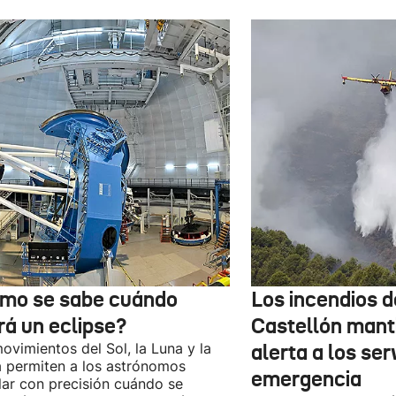
mo se sabe cuándo
Los incendios 
rá un eclipse?
Castellón mant
ovimientos del Sol, la Luna y la
alerta a los ser
a permiten a los astrónomos
emergencia
lar con precisión cuándo se