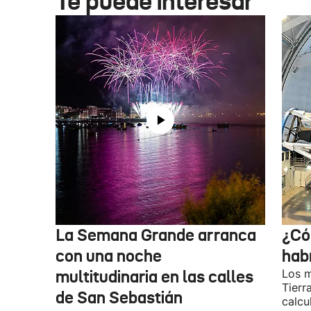
Te puede interesar
La Semana Grande arranca
¿Có
con una noche
hab
multitudinaria en las calles
Los m
Tierr
de San Sebastián
calcu