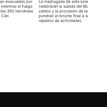
úan evacuadas por
La madrugada de este lunes también 
, mientras el fuego
celebrarán la subida del Blusa y Nesk
unas 395 hectáreas
caídos y la procesión de las velas, qu
 Catí.
pondrán el broche final a seis días
repletos de actividades.