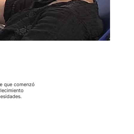
sde que comenzó
blecimiento
cesidades.