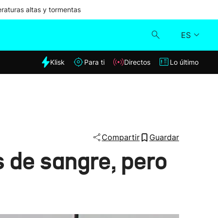
aturas altas y tormentas
ES
dia
Klisk
Para ti
Directos
Lo último
Klisk
Directos
Para ti
Compartir
Guardar
 de sangre, pero
Lo último