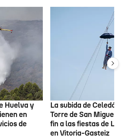
de Huelva y
La subida de Celedón a la
ienen en
Torre de San Miguel pondr
vicios de
fin a las fiestas de La Blan
en Vitoria-Gasteiz