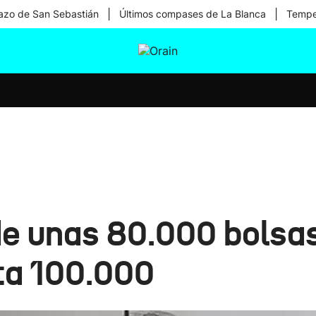
|
|
zo de San Sebastián
Últimos compases de La Blanca
Temper
tura
Ikusmiran
Egural
Salud
Tecnología
de unas 80.000 bolsas
ta 100.000