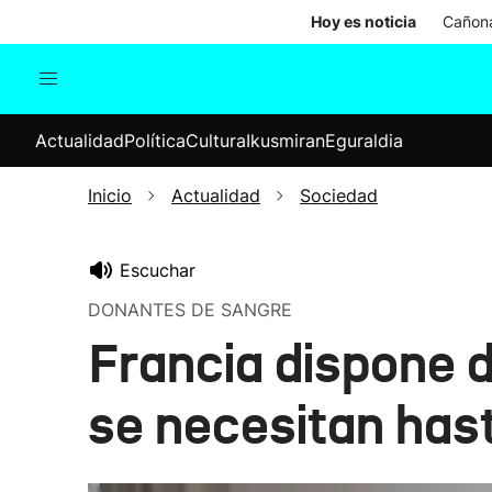
Hoy es noticia
Cañona
Actualidad
Política
Cul
Actualidad
Política
Cultura
Ikusmiran
Eguraldia
Sociedad
Elecciones
Economía
Inicio
Actualidad
Sociedad
Internacional
Escuchar
DONANTES DE SANGRE
Francia dispone 
se necesitan has