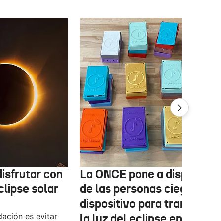
isfrutar con
La ONCE pone a disposició
clipse solar
de las personas ciegas un
dispositivo para transform
ación es evitar
la luz del eclipse en sonido