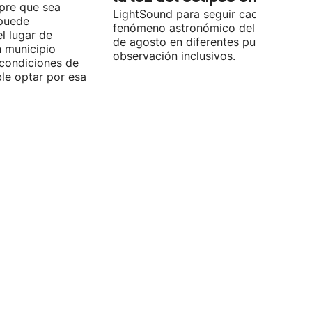
mpre que sea
LightSound para seguir cada fase del
 puede
fenómeno astronómico del próximo 1
l lugar de
de agosto en diferentes puntos de
n municipio
observación inclusivos.
condiciones de
ible optar por esa