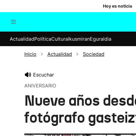
Hoy es noticia
Actualidad
Política
Cul
Actualidad
Política
Cultura
Ikusmiran
Eguraldia
Sociedad
Elecciones
Economía
Inicio
Actualidad
Sociedad
Internacional
Escuchar
ANIVERSARIO
Nueve años desde
fotógrafo gasteiz