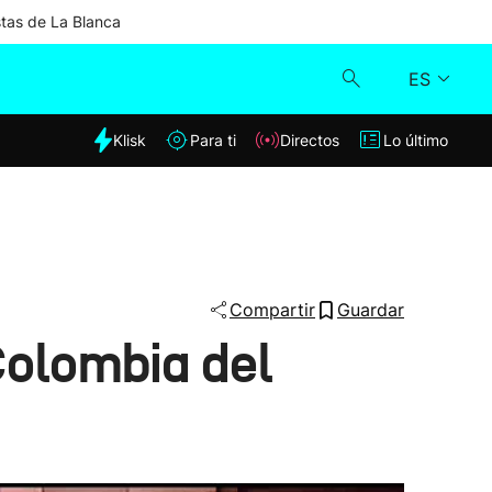
stas de La Blanca
ES
dia
Klisk
Para ti
Directos
Lo último
Klisk
Directos
Para ti
Compartir
Guardar
Colombia del
Lo último