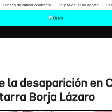
|
|
Cribado de cáncer colorrectal
Eclipse del 12 de agosto
Fie
tura
Ikusmiran
Egural
Salud
Tecnología
 la desaparición en 
tarra Borja Lázaro