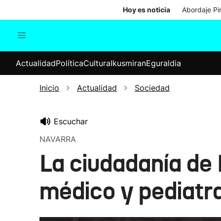
Hoy es noticia
Abordaje Pi
Actualidad
Política
Cul
Actualidad
Política
Cultura
Ikusmiran
Eguraldia
Sociedad
Elecciones
Economía
Inicio
Actualidad
Sociedad
Internacional
Escuchar
NAVARRA
La ciudadanía de 
médico y pediatr