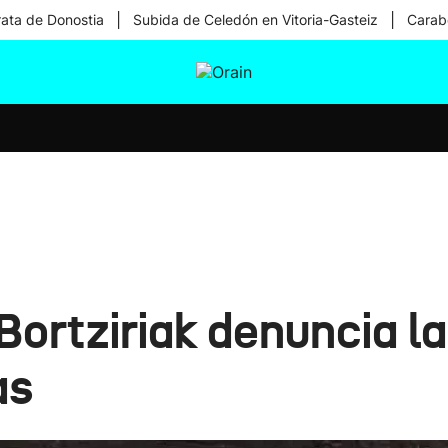
|
|
rata de Donostia
Subida de Celedón en Vitoria-Gasteiz
Carabe
tura
Ikusmiran
Egural
Salud
Tecnología
Bortziriak denuncia la
as