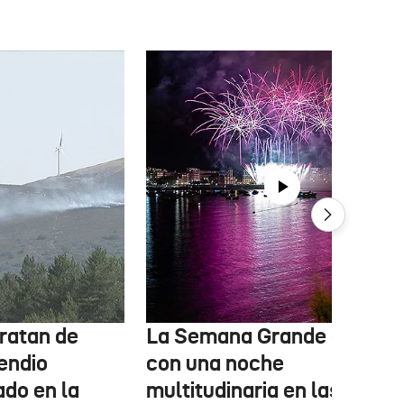
ratan de
La Semana Grande arranc
cendio
con una noche
ado en la
multitudinaria en las calles