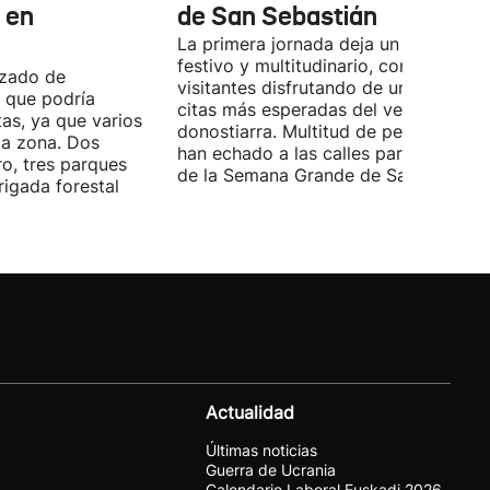
, en
de San Sebastián
La primera jornada deja un ambiente
festivo y multitudinario, con vecinos 
nzado de
visitantes disfrutando de una de las
 que podría
citas más esperadas del verano
as, ya que varios
donostiarra. Multitud de personas se
la zona. Dos
han echado a las calles para disfrutar
ro, tres parques
de la Semana Grande de San Sebastiá
igada forestal
Actualidad
Últimas noticias
Guerra de Ucrania
Calendario Laboral Euskadi 2026