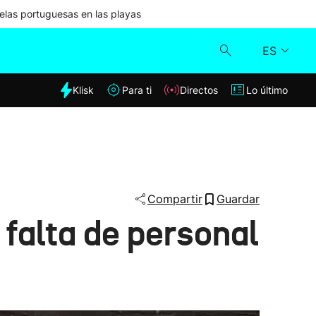
las portuguesas en las playas
ES
dia
Klisk
Para ti
Directos
Lo último
Klisk
Directos
Para ti
Compartir
Guardar
 falta de personal
Lo último