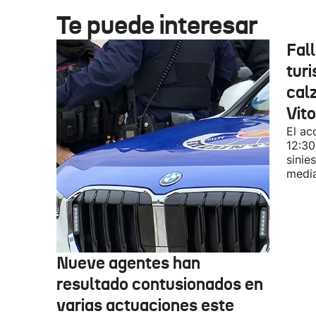
Te puede interesar
Fal
turi
cal
Vit
El ac
12:30
sinie
media
Nueve agentes han
resultado contusionados en
varias actuaciones este