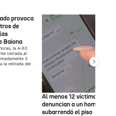
cado provoca
tros de
las
e Baiona
 horas, la A-63
te cerrada al
ximadamente 3
 la retirada del
Al menos 12 víctimas
denuncian a un hombre qu
subarrendó el piso