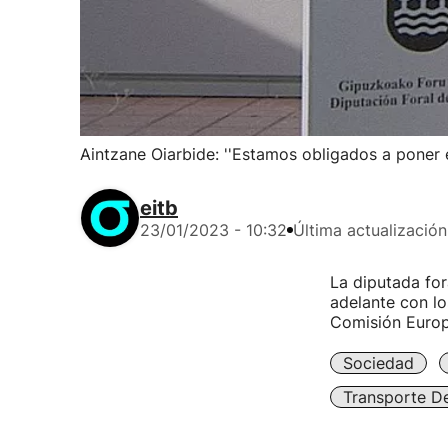
Aintzane Oiarbide: ''Estamos obligados a poner 
eitb
23/01/2023 - 10:32
Última actualización
La diputada for
adelante con lo
Comisión Europ
Sociedad
Transporte D