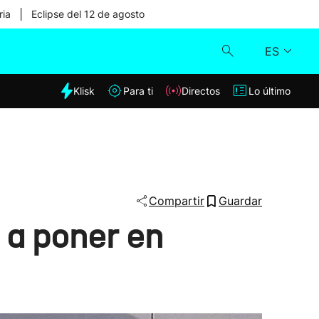
|
ria
Eclipse del 12 de agosto
ES
dia
Klisk
Para ti
Directos
Lo último
Klisk
Directos
Para ti
Compartir
Guardar
 a poner en
Lo último