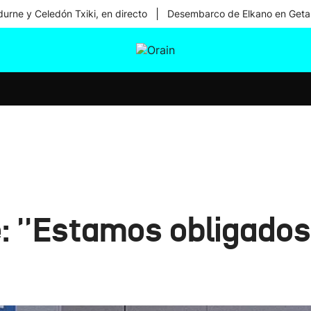
|
urne y Celedón Txiki, en directo
Desembarco de Elkano en Geta
tura
Ikusmiran
Egural
Salud
Tecnología
: ''Estamos obligados