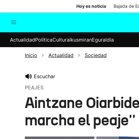
Hoy es noticia
Bajada de Ed
Actualidad
Política
Cul
Actualidad
Política
Cultura
Ikusmiran
Eguraldia
Sociedad
Elecciones
Economía
Inicio
Actualidad
Sociedad
Internacional
Escuchar
PEAJES
Aintzane Oiarbide
marcha el peaje''