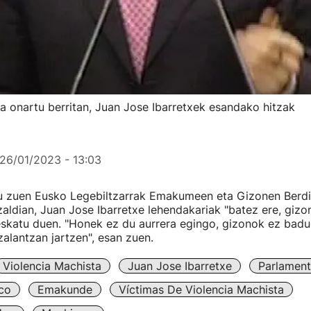
onartu berritan, Juan Jose Ibarretxek esandako hitzak
26/01/2023 - 13:03
 zuen Eusko Legebiltzarrak Emakumeen eta Gizonen Berd
zaldian, Juan Jose Ibarretxe lehendakariak "batez ere, gizo
skatu duen. "Honek ez du aurrera egingo, gizonok ez badu
zalantzan jartzen", esan zuen.
Violencia Machista
Juan Jose Ibarretxe
Parlamen
co
Emakunde
Víctimas De Violencia Machista