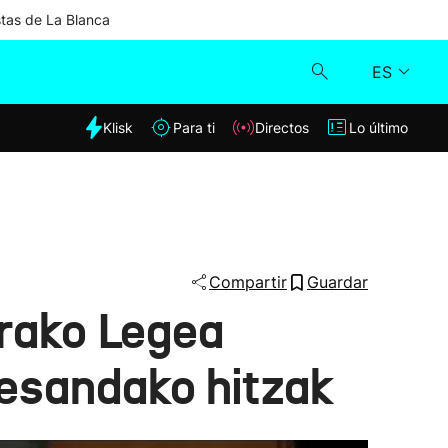
stas de La Blanca
ES
dia
Klisk
Para ti
Directos
Lo último
Klisk
Directos
Para ti
Compartir
Guardar
rako Legea
Lo último
 esandako hitzak