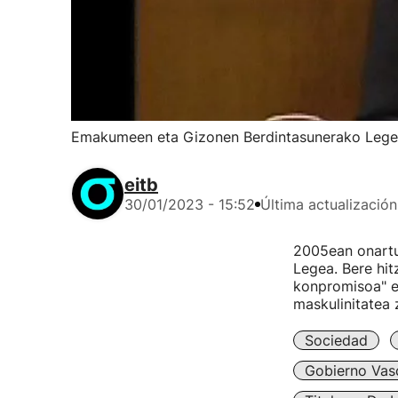
Emakumeen eta Gizonen Berdintasunerako Legea 
eitb
30/01/2023 - 15:52
Última actualización
2005ean onartu
Legea. Bere hit
konpromisoa" e
maskulinitatea 
Sociedad
Gobierno Vas