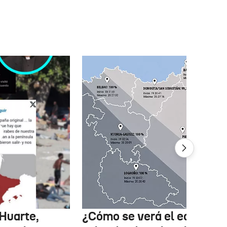
 Huarte,
¿Cómo se verá el eclipse