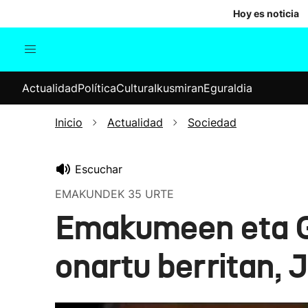
Hoy es noticia
Actualidad
Política
Cul
Actualidad
Política
Cultura
Ikusmiran
Eguraldia
Sociedad
Elecciones
Economía
Inicio
Actualidad
Sociedad
Internacional
Escuchar
EMAKUNDEK 35 URTE
Emakumeen eta G
onartu berritan,