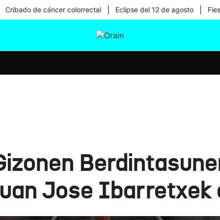
|
|
Cribado de cáncer colorrectal
Eclipse del 12 de agosto
Fie
tura
Ikusmiran
Egural
Salud
Tecnología
izonen Berdintasune
 Juan Jose Ibarretxek