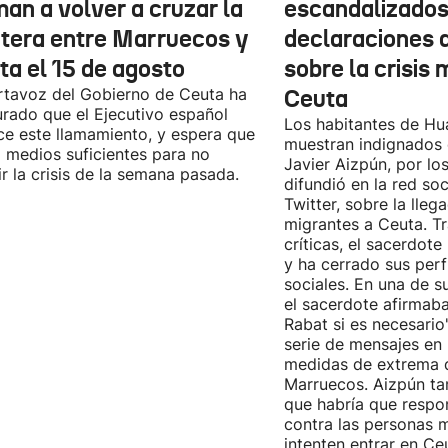
man a volver a cruzar la
escandalizados
ntera entre Marruecos y
declaraciones 
ta el 15 de agosto
sobre la crisis 
rtavoz del Gobierno de Ceuta ha
Ceuta
rado que el Ejecutivo español
Los habitantes de Hu
e este llamamiento, y espera que
muestran indignados 
 medios suficientes para no
Javier Aizpún, por lo
ir la crisis de la semana pasada.
difundió en la red soc
Twitter, sobre la lle
migrantes a Ceuta. Tr
críticas, el sacerdot
y ha cerrado sus perf
sociales. En una de s
el sacerdote afirmab
Rabat si es necesario
serie de mensajes en
medidas de extrema 
Marruecos. Aizpún ta
que habría que respo
contra las personas 
intenten entrar en Ce