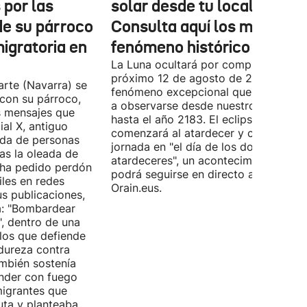
 por las
solar desde tu localidad?
de su párroco
Consulta aquí los mapas de
migratoria en
fenómeno histórico
La Luna ocultará por completo al Sol 
próximo 12 de agosto de 2026 en un
arte (Navarra) se
fenómeno excepcional que no volver
con su párroco,
a observarse desde nuestro territorio
s mensajes que
hasta el año 2183. El eclipse solar tot
ial X, antiguo
comenzará al atardecer y convertirá 
gada de personas
jornada en "el día de los dos
as la oleada de
atardeceres", un acontecimiento que
e ha pedido perdón
podrá seguirse en directo a través de
iles en redes
Orain.eus.
us publicaciones,
a: "Bombardear
", dentro de una
 los que defiende
dureza contra
mbién sostenía
nder con fuego
migrantes que
uta y planteaba