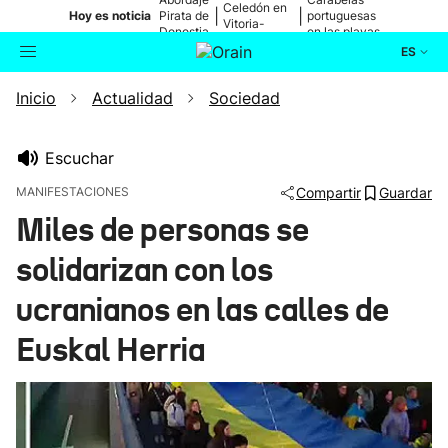
Celedón en
|
|
Hoy es noticia
Pirata de
portuguesas
Vitoria-
Donostia
en las playas
Gasteiz
ES
Inicio
Actualidad
Sociedad
Actualidad
Buscador
Política
Escuchar
MANIFESTACIONES
Compartir
Guardar
Cultura
Miles de personas se
solidarizan con los
Ikusmiran
ucranianos en las calles de
Eguraldia
Euskal Herria