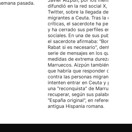
Javier Aizpún, por los mensajes que
a semana pasada.
difundió en la red social X, antiguo
Twitter, sobre la llegada de personas
migrantes a Ceuta. Tras la oleada de
críticas, el sacerdote ha pedido perd
y ha cerrado sus perfiles en redes
sociales. En una de sus publicaciones
el sacerdote afirmaba: "Bombardear
Rabat si es necesario", dentro de una
serie de mensajes en los que defiend
medidas de extrema dureza contra
Marruecos. Aizpún también sostenía
que habría que responder con fuego
contra las personas migrantes que
intenten entrar en Ceuta y planteaba
una "reconquista" de Marruecos para
recuperar, según sus palabras, la
"España original", en referencia a la
antigua Hispania romana.