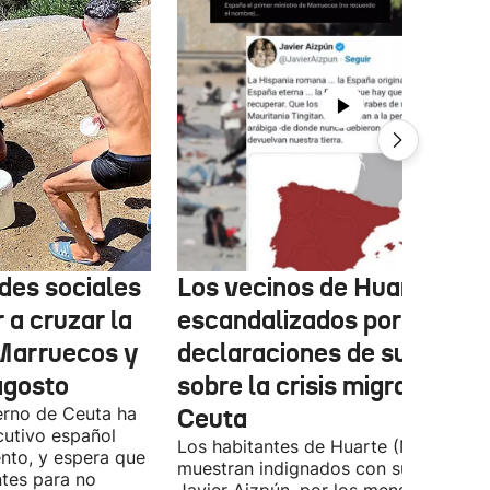
des sociales
Los vecinos de Huarte,
 a cruzar la
escandalizados por las
 Marruecos y
declaraciones de su párro
agosto
sobre la crisis migratoria e
erno de Ceuta ha
Ceuta
cutivo español
Los habitantes de Huarte (Navarra) s
nto, y espera que
muestran indignados con su párroco,
ntes para no