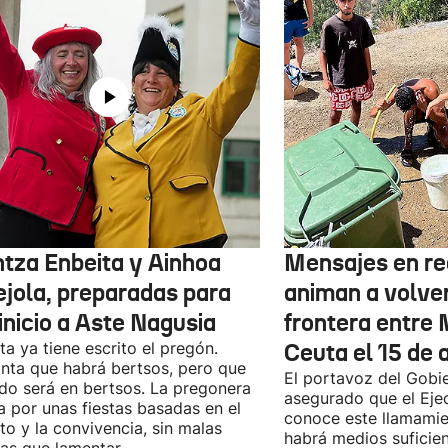
ntza Enbeita y Ainhoa
Mensajes en re
ejola, preparadas para
animan a volver
inicio a Aste Nagusia
frontera entre
ta ya tiene escrito el pregón.
Ceuta el 15 de 
nta que habrá bertsos, pero que
El portavoz del Gobi
do será en bertsos. La pregonera
asegurado que el Eje
 por unas fiestas basadas en el
conoce este llamamie
to y la convivencia, sin malas
habrá medios suficie