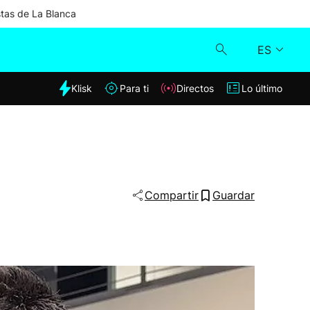
stas de La Blanca
ES
dia
Klisk
Para ti
Directos
Lo último
Klisk
Directos
Para ti
Compartir
Guardar
Lo último