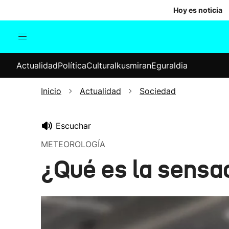
Hoy es noticia
Actualidad
Política
Cul
Actualidad
Política
Cultura
Ikusmiran
Eguraldia
Sociedad
Elecciones
Economía
Inicio
Actualidad
Sociedad
Internacional
Escuchar
METEOROLOGÍA
¿Qué es la sensa