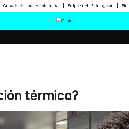
|
|
Cribado de cáncer colorrectal
Eclipse del 12 de agosto
Fie
tura
Ikusmiran
Egural
Salud
Tecnología
ción térmica?