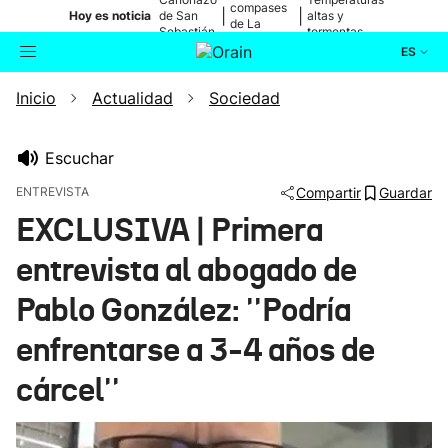
compases
|
|
Hoy es noticia
de San
altas y
de La
Sebastián
tormentas
Blanca
ES
Inicio
Actualidad
Sociedad
Actualidad
Buscador
Política
Escuchar
ENTREVISTA
Compartir
Guardar
Cultura
EXCLUSIVA | Primera
entrevista al abogado de
Ikusmiran
Pablo González: ''Podría
Eguraldia
enfrentarse a 3-4 años de
cárcel''