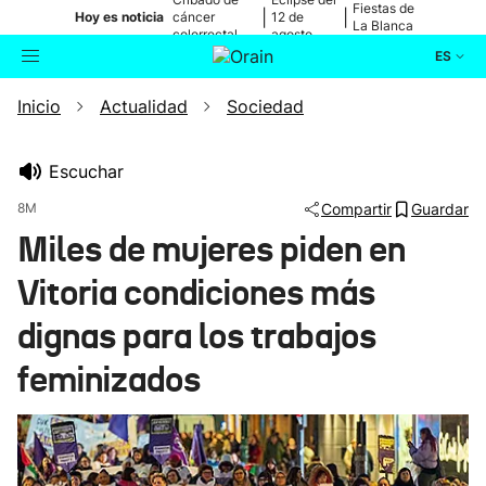
Fiestas de
|
|
Hoy es noticia
cáncer
12 de
La Blanca
colorrectal
agosto
ES
Inicio
Actualidad
Sociedad
Actualidad
Buscador
Política
Escuchar
8M
Compartir
Guardar
Cultura
Miles de mujeres piden en
Vitoria condiciones más
Ikusmiran
dignas para los trabajos
Eguraldia
feminizados