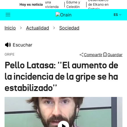
una
Edurne y
|
|
Hoy es noticia
de Elkano en
vivienda
Celedón
Getaria
de Bilbao
Txiki
ES
Inicio
Actualidad
Sociedad
Actualidad
Buscador
Política
Escuchar
GRIPE
Compartir
Guardar
Cultura
Pello Latasa: ''El aumento de
la incidencia de la gripe se ha
Ikusmiran
estabilizado''
Eguraldia