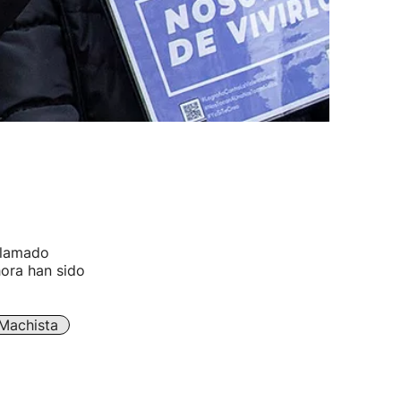
eclamado
hora han sido
 Machista