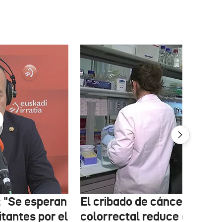
: "Se esperan
El cribado de cáncer
itantes por el
colorrectal reduce a la