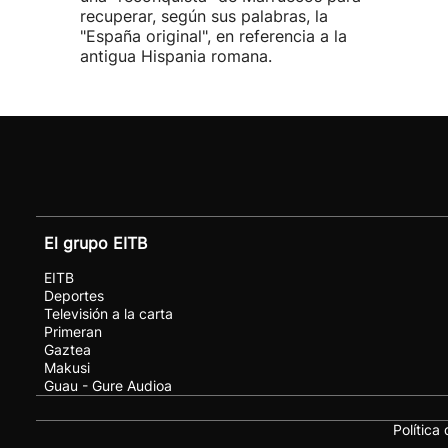
recuperar, según sus palabras, la
"España original", en referencia a la
antigua Hispania romana.
El grupo EITB
EITB
Deportes
Televisión a la carta
Primeran
Gaztea
Makusi
Guau - Gure Audioa
Política