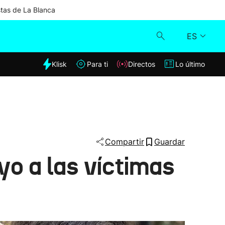
stas de La Blanca
ES
dia
Klisk
Para ti
Directos
Lo último
Klisk
Directos
Para ti
Compartir
Guardar
oyo a las víctimas
Lo último