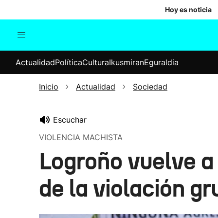
Hoy es noticia
Actualidad
Política
Cul
Actualidad
Política
Cultura
Ikusmiran
Eguraldia
Sociedad
Elecciones
Economía
Inicio
Actualidad
Sociedad
Internacional
Escuchar
VIOLENCIA MACHISTA
Logroño vuelve a s
de la violación gr