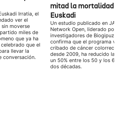
mitad la mortalidad en
uskadi Irratia, el
Euskadi
dado ver el
Un estudio publicado en JAMA
a sin moverse
Network Open, liderado por
partido miles de
investigadores de Biogipuzkoa y EHU
nómeno que ya ha
confirma que el programa vasco de
a celebrado que el
cribado de cáncer colorrectal, activo
ara llevar la
desde 2009, ha reducido la mortalid
e conversación.
un 50% entre los 50 y los 69 años en
dos décadas.