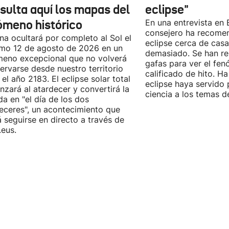
sulta aquí los mapas del
eclipse"
ómeno histórico
En una entrevista en E
consejero ha recomen
na ocultará por completo al Sol el
eclipse cerca de cas
mo 12 de agosto de 2026 en un
demasiado. Se han re
eno excepcional que no volverá
gafas para ver el fe
ervarse desde nuestro territorio
calificado de hito. H
 el año 2183. El eclipse solar total
eclipse haya servido p
zará al atardecer y convertirá la
ciencia a los temas d
da en "el día de los dos
eceres", un acontecimiento que
 seguirse en directo a través de
.eus.