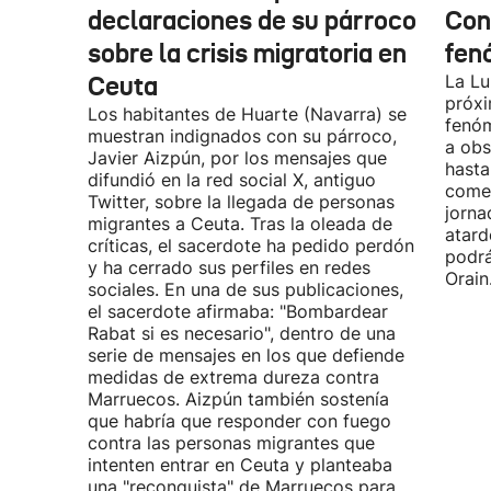
declaraciones de su párroco
Con
sobre la crisis migratoria en
fen
Ceuta
La Lu
próxi
Los habitantes de Huarte (Navarra) se
fenóm
muestran indignados con su párroco,
a obs
Javier Aizpún, por los mensajes que
hasta
difundió en la red social X, antiguo
comen
Twitter, sobre la llegada de personas
jorna
migrantes a Ceuta. Tras la oleada de
atard
críticas, el sacerdote ha pedido perdón
podrá
y ha cerrado sus perfiles en redes
Orain
sociales. En una de sus publicaciones,
el sacerdote afirmaba: "Bombardear
Rabat si es necesario", dentro de una
serie de mensajes en los que defiende
medidas de extrema dureza contra
Marruecos. Aizpún también sostenía
que habría que responder con fuego
contra las personas migrantes que
intenten entrar en Ceuta y planteaba
una "reconquista" de Marruecos para