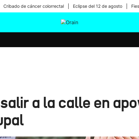
|
|
Cribado de cáncer colorrectal
Eclipse del 12 de agosto
Fie
tura
Ikusmiran
Egural
Salud
Tecnología
alir a la calle en ap
upal