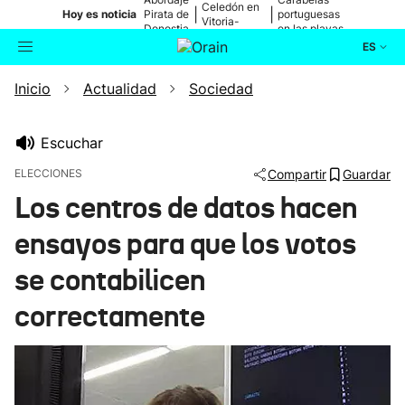
Celedón en
|
|
Hoy es noticia
Pirata de
portuguesas
Vitoria-
Donostia
en las playas
Gasteiz
ES
Inicio
Actualidad
Sociedad
Actualidad
Buscador
Política
Escuchar
ELECCIONES
Compartir
Guardar
Cultura
Los centros de datos hacen
ensayos para que los votos
Ikusmiran
se contabilicen
Eguraldia
correctamente