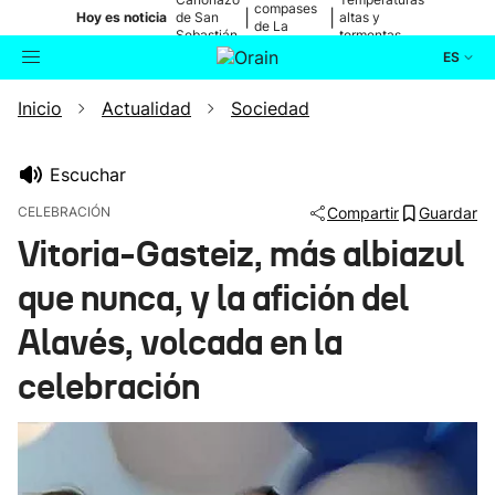
compases
|
|
Hoy es noticia
de San
altas y
de La
Sebastián
tormentas
Blanca
ES
Inicio
Actualidad
Sociedad
Actualidad
Buscador
Política
Escuchar
CELEBRACIÓN
Compartir
Guardar
Cultura
Vitoria-Gasteiz, más albiazul
que nunca, y la afición del
Ikusmiran
Alavés, volcada en la
Eguraldia
celebración