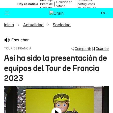
Celedón en
|
|
Hoy es noticia
Pirata de
portuguesas
Vitoria-
Donostia
en las playas
Gasteiz
ES
Inicio
Actualidad
Sociedad
Actualidad
Buscador
Política
Escuchar
TOUR DE FRANCIA
Compartir
Guardar
Cultura
Así ha sido la presentación de
equipos del Tour de Francia
Ikusmiran
2023
Eguraldia